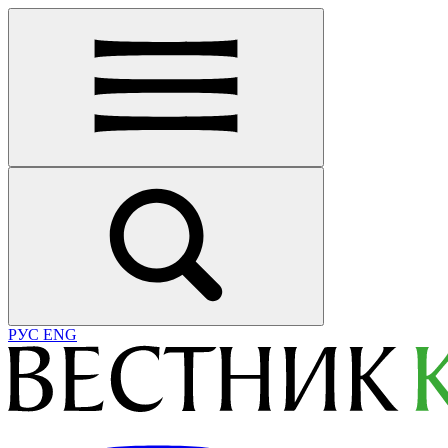
РУС
ENG