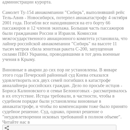
администрации курорта.
Самолет Ту-154 авиакомпании "Сибирь", выполнявший рейс
Тель-Авив - Новосибирск, потерпел авиакатастрофу 4 октября
2001 года. Погибли все находившиеся на его борту 66
пассажиров и 12 членов экипажа. Большая часть пассажиров
были гражданами России и Израиля. Комиссия
межгосударственного авиационного комитета установила, что
лайнер российской авиакомпании "Сибирь" на высоте 11
тысяч метров сбила зенитная ракета С-200, запущенная
силами ПВО Украины, проводившими в тот день военные
учения в Крыму.
Виновные в аварии до сих пор не установлены. В январе
этого года Печерский районный суд Киева отказался
удовлетворить иск двух семей погибших в катастрофе
авиалайнера российских граждан. Дело по просьбе истцов -
Бориса Калиновского и семьи Белоноговых - рассматривалось
в их отсутствие. Истцы требовали, в частности, чтобы в
судебном порядке были установлены виновные в
авиакатастрофе, и чтобы по компенсациям тоже было принято
судебное решение. Суд, однако, принял решение о
"неудовлетворении исковых требований в полном объеме".
Читайте нас в