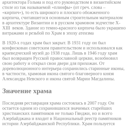
архитектора Гольма и под его руководством в византийском
стиле из так называемой «плинфы» (от греч. слова –
«кирпич»), то есть широкого и плоского обожженного
кирпича, считавшегося основным строительным материалом
в архитектуре Византии и в русском храмовом зодчестве X-
XIII веков. Здание из темно-красного кирпича было украшено
витражами и резьбой по Храм в эпоху атеизма
В 1920-х годах храм был закрыт. В 1931 году он был
конфискован советским правительством и использовался как
краеведческий музей до 1938 года. Лишь в 1946 году храм
был возвращен Русской православной церкви, возобновил
свою работу и открыл свои двери для прихожан. От
дореволюционного интерьера сохранились старинные иконы,
в частности, храмовая икона святого благоверного князя
Александра Невского и икона святой Марии Магдалины.
Значение храма
Последняя реставрация храма состоялась в 2007 году. Он
остается одним из сохранившихся значимых старейших
христианских памятников не только Гянджи, но и всего
Азербайджана и входит в Национальный реестр памятников
истории Азербайджанской Республики. Храм пользуется