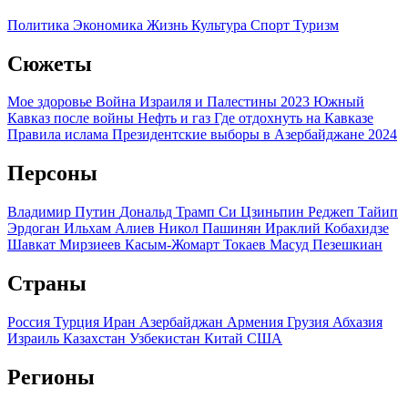
Политика
Экономика
Жизнь
Культура
Спорт
Туризм
Сюжеты
Мое здоровье
Война Израиля и Палестины 2023
Южный
Кавказ после войны
Нефть и газ
Где отдохнуть на Кавказе
Правила ислама
Президентские выборы в Азербайджане 2024
Персоны
Владимир Путин
Дональд Трамп
Си Цзиньпин
Реджеп Тайип
Эрдоган
Ильхам Алиев
Никол Пашинян
Ираклий Кобахидзе
Шавкат Мирзиеев
Касым-Жомарт Токаев
Масуд Пезешкиан
Страны
Россия
Турция
Иран
Азербайджан
Армения
Грузия
Абхазия
Израиль
Казахстан
Узбекистан
Китай
США
Регионы