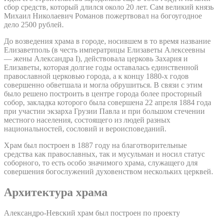
сбор средств, который длился около 20 лет. Сам великий князь
Михаил Николаевич Романов пожертвовал на богоугодное
дело 2500 рублей.
До возведения храма в городе, носившем в то время название
Елизаветполь (в честь императрицы Елизаветы Алексеевны
— жены Александра I), действовала церковь Захария и
Елизаветы, которая долгие годы оставалась единственной
православной церковью города, а к концу 1880-х годов
совершенно обветшала и могла обрушиться. В связи с этим
было решено построить в центре города более просторный
собор, закладка которого была совершена 22 апреля 1884 года
при участии экзарха Грузии Павла и при большом стечении
местного населения, состоящего из людей разных
национальностей, сословий и вероисповеданий.
Храм был построен в 1887 году на благотворительные
средства как православных, так и мусульман и носил статус
соборного, то есть особо значимого храма, служащего для
совершения богослужений духовенством нескольких церквей.
Архитектура храма
Александро-Невский храм был построен по проекту