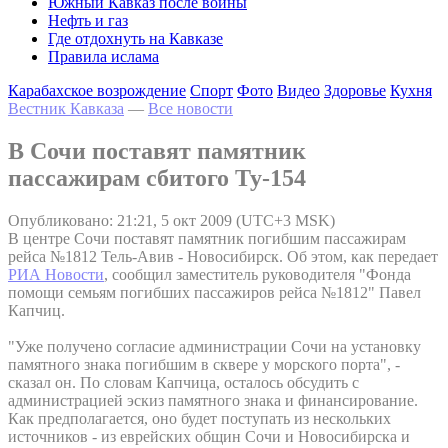
Южный Кавказ после войны
Нефть и газ
Где отдохнуть на Кавказе
Правила ислама
Карабахское возрождение
Спорт
Фото
Видео
Здоровье
Кухня
Вестник Кавказа
—
Все новости
В Сочи поставят памятник
пассажирам сбитого Ту-154
Опубликовано: 21:21, 5 окт 2009 (UTC+3 MSK)
В центре Сочи поставят памятник погибшим пассажирам
рейса №1812 Тель-Авив - Новосибирск. Об этом, как передает
РИА Новости
, сообщил заместитель руководителя "Фонда
помощи семьям погибших пассажиров рейса №1812" Павел
Капчиц.
"Уже получено согласие администрации Сочи на установку
памятного знака погибшим в сквере у морского порта", -
сказал он. По словам Капчица, осталось обсудить с
администрацией эскиз памятного знака и финансирование.
Как предполагается, оно будет поступать из нескольких
источников - из еврейских общин Сочи и Новосибирска и