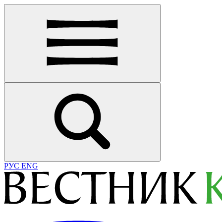
РУС
ENG