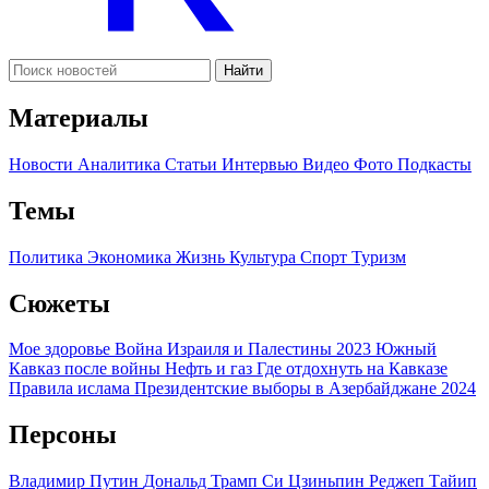
Найти
Материалы
Новости
Аналитика
Статьи
Интервью
Видео
Фото
Подкасты
Темы
Политика
Экономика
Жизнь
Культура
Спорт
Туризм
Сюжеты
Мое здоровье
Война Израиля и Палестины 2023
Южный
Кавказ после войны
Нефть и газ
Где отдохнуть на Кавказе
Правила ислама
Президентские выборы в Азербайджане 2024
Персоны
Владимир Путин
Дональд Трамп
Си Цзиньпин
Реджеп Тайип