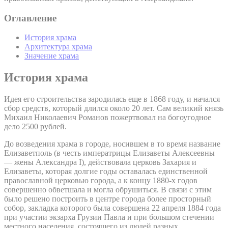
Оглавление
История храма
Архитектура храма
Значение храма
История храма
Идея его строительства зародилась еще в 1868 году, и начался
сбор средств, который длился около 20 лет. Сам великий князь
Михаил Николаевич Романов пожертвовал на богоугодное
дело 2500 рублей.
До возведения храма в городе, носившем в то время название
Елизаветполь (в честь императрицы Елизаветы Алексеевны
— жены Александра I), действовала церковь Захария и
Елизаветы, которая долгие годы оставалась единственной
православной церковью города, а к концу 1880-х годов
совершенно обветшала и могла обрушиться. В связи с этим
было решено построить в центре города более просторный
собор, закладка которого была совершена 22 апреля 1884 года
при участии экзарха Грузии Павла и при большом стечении
местного населения, состоящего из людей разных