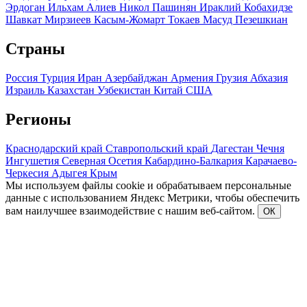
Эрдоган
Ильхам Алиев
Никол Пашинян
Ираклий Кобахидзе
Шавкат Мирзиеев
Касым-Жомарт Токаев
Масуд Пезешкиан
Страны
Россия
Турция
Иран
Азербайджан
Армения
Грузия
Абхазия
Израиль
Казахстан
Узбекистан
Китай
США
Регионы
Краснодарский край
Ставропольский край
Дагестан
Чечня
Ингушетия
Северная Осетия
Кабардино-Балкария
Карачаево-
Черкесия
Адыгея
Крым
Мы используем файлы cookie и обрабатываем персональные
данные с использованием Яндекс Метрики, чтобы обеспечить
вам наилучшее взаимодействие с нашим веб-сайтом.
ОК