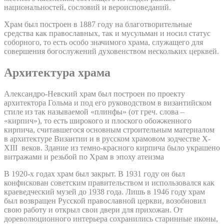
национальностей, сословий и вероисповеданий.
Храм был построен в 1887 году на благотворительные
средства как православных, так и мусульман и носил статус
соборного, то есть особо значимого храма, служащего для
совершения богослужений духовенством нескольких церквей.
Архитектура храма
Александро-Невский храм был построен по проекту
архитектора Гольма и под его руководством в византийском
стиле из так называемой «плинфы» (от греч. слова –
«кирпич»), то есть широкого и плоского обожженного
кирпича, считавшегося основным строительным материалом
в архитектуре Византии и в русском храмовом зодчестве X-
XIII веков. Здание из темно-красного кирпича было украшено
витражами и резьбой по Храм в эпоху атеизма
В 1920-х годах храм был закрыт. В 1931 году он был
конфискован советским правительством и использовался как
краеведческий музей до 1938 года. Лишь в 1946 году храм
был возвращен Русской православной церкви, возобновил
свою работу и открыл свои двери для прихожан. От
дореволюционного интерьера сохранились старинные иконы,