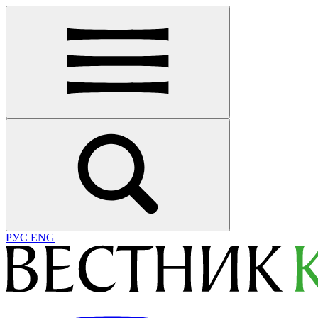
РУС
ENG