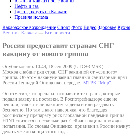
Южный Кавказ после войны
Нефть и газ
Где отдохнуть на Кавказе
Правила ислама
Карабахское возрождение
Спорт
Фото
Видео
Здоровье
Кухня
Вестник Кавказа
—
Все новости
Россия предоставит странам СНГ
вакцину от нового гриппа
Опубликовано: 10:49, 18 сен 2009 (UTC+3 MSK)
Москва снабдит ряд стран СНГ вакциной от «свиного»
гриппа. Об этом накануне заявил главный санитарный врач
России Геннадий Онищенко, передает
МТРК "Мир"
.
Он отметил, что препарат отправят в те страны, которые
подали заявку на поставки. В Роспотребнадзоре еще не
решили, завозить ли вакцину за деньги или раздавать
бесплатно. Но там знают наверняка, что благодаря
российскому препарату риск глобальной пандемии гриппа
H1N1 снизится в несколько раз. Сейчас вакцина проходит
испытания. По словам Онищенко, прививки в России начнут
делать уже до конца этого года.