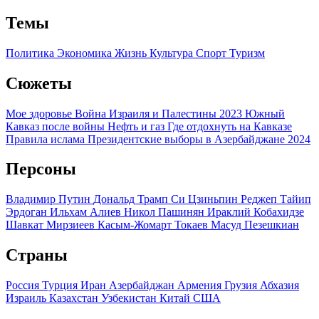
Темы
Политика
Экономика
Жизнь
Культура
Спорт
Туризм
Сюжеты
Мое здоровье
Война Израиля и Палестины 2023
Южный
Кавказ после войны
Нефть и газ
Где отдохнуть на Кавказе
Правила ислама
Президентские выборы в Азербайджане 2024
Персоны
Владимир Путин
Дональд Трамп
Си Цзиньпин
Реджеп Тайип
Эрдоган
Ильхам Алиев
Никол Пашинян
Ираклий Кобахидзе
Шавкат Мирзиеев
Касым-Жомарт Токаев
Масуд Пезешкиан
Страны
Россия
Турция
Иран
Азербайджан
Армения
Грузия
Абхазия
Израиль
Казахстан
Узбекистан
Китай
США