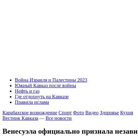
Война Израиля и Палестины 2023
Южный Кавказ после войны
Нефть и газ
Где отдохнуть на Кавказе
Правила ислама
Карабахское возрождение
Спорт
Фото
Видео
Здоровье
Кухня
Вестник Кавказа
—
Все новости
Венесуэла официально признала незави