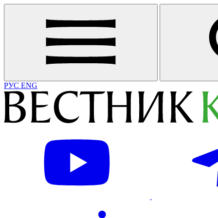
РУС
ENG