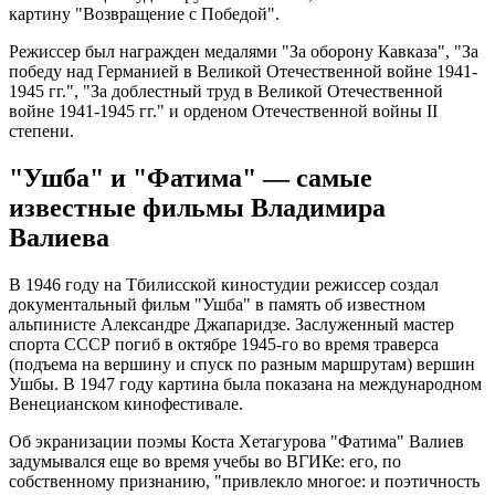
картину "Возвращение с Победой".
Режиссер был награжден медалями "За оборону Кавказа", "За
победу над Германией в Великой Отечественной войне 1941-
1945 гг.", "За доблестный труд в Великой Отечественной
войне 1941-1945 гг." и орденом Отечественной войны II
степени.
"Ушба" и "Фатима" — самые
известные фильмы Владимира
Валиева
В 1946 году на Тбилисской киностудии режиссер создал
документальный фильм "Ушба" в память об известном
альпинисте Александре Джапаридзе. Заслуженный мастер
спорта СССР погиб в октябре 1945-го во время траверса
(подъема на вершину и спуск по разным маршрутам) вершин
Ушбы. В 1947 году картина была показана на международном
Венецианском кинофестивале.
Об экранизации поэмы Коста Хетагурова "Фатима" Валиев
задумывался еще во время учебы во ВГИКе: его, по
собственному признанию, "привлекло многое: и поэтичность