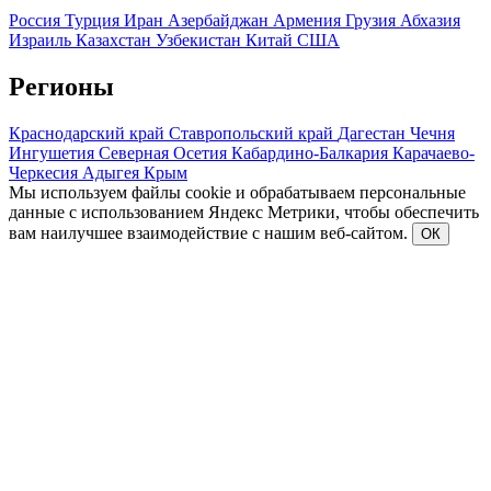
Россия
Турция
Иран
Азербайджан
Армения
Грузия
Абхазия
Израиль
Казахстан
Узбекистан
Китай
США
Регионы
Краснодарский край
Ставропольский край
Дагестан
Чечня
Ингушетия
Северная Осетия
Кабардино-Балкария
Карачаево-
Черкесия
Адыгея
Крым
Мы используем файлы cookie и обрабатываем персональные
данные с использованием Яндекс Метрики, чтобы обеспечить
вам наилучшее взаимодействие с нашим веб-сайтом.
ОК