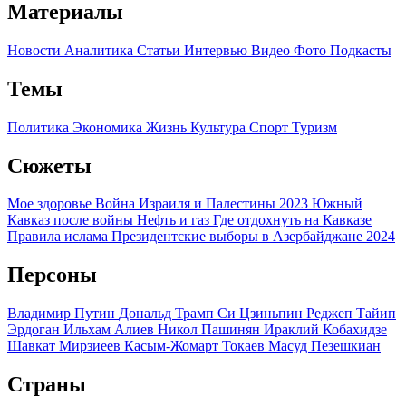
Материалы
Новости
Аналитика
Статьи
Интервью
Видео
Фото
Подкасты
Темы
Политика
Экономика
Жизнь
Культура
Спорт
Туризм
Сюжеты
Мое здоровье
Война Израиля и Палестины 2023
Южный
Кавказ после войны
Нефть и газ
Где отдохнуть на Кавказе
Правила ислама
Президентские выборы в Азербайджане 2024
Персоны
Владимир Путин
Дональд Трамп
Си Цзиньпин
Реджеп Тайип
Эрдоган
Ильхам Алиев
Никол Пашинян
Ираклий Кобахидзе
Шавкат Мирзиеев
Касым-Жомарт Токаев
Масуд Пезешкиан
Страны