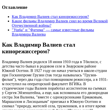
Оглавление
Как Владимир Валиев стал кинорежиссером?
Какие фильмы Владимир Валиев снял во время Великой
Отечественной войны?
"Ушба" и "Фатима" — самые известные фильмы
Владимира Валиева
Как Владимир Валиев стал
кинорежиссером?
Владимир Валиев родился 18 июня 1910 года в Тбилиси, с
детства часто бывал в родовом селе в Знаурском районе
Южной Осетии. В 1927 году он начал учиться в школе-студии
при Госкинпроме Грузии (так тогда называлась "Грузия-
фильм"), через два года стал помощником режиссера, а в 1931-
м поступил на операторский факультет ВГИКа. В
студенческие годы Валиев поработал ассистентом на съемках
у Сергея Эйзенштейна, а еще, как вспоминала его двоюродная
сестра Зоя Валиева, "вместе с однокурсниками Ермаковым,
Маршаллом и Лисицыным" приезжал в Южную Осетию и
снимал "природу, жителей села, тружеников, и в итоге время