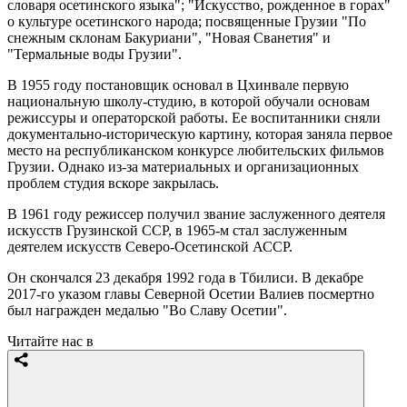
словаря осетинского языка"; "Искусство, рожденное в горах"
о культуре осетинского народа; посвященные Грузии "По
снежным склонам Бакуриани", "Новая Сванетия" и
"Термальные воды Грузии".
В 1955 году постановщик основал в Цхинвале первую
национальную школу-студию, в которой обучали основам
режиссуры и операторской работы. Ее воспитанники сняли
документально-историческую картину, которая заняла первое
место на республиканском конкурсе любительских фильмов
Грузии. Однако из-за материальных и организационных
проблем студия вскоре закрылась.
В 1961 году режиссер получил звание заслуженного деятеля
искусств Грузинской ССР, в 1965-м стал заслуженным
деятелем искусств Северо-Осетинской АССР.
Он скончался 23 декабря 1992 года в Тбилиси. В декабре
2017-го указом главы Северной Осетии Валиев посмертно
был награжден медалью "Во Славу Осетии".
Читайте нас в