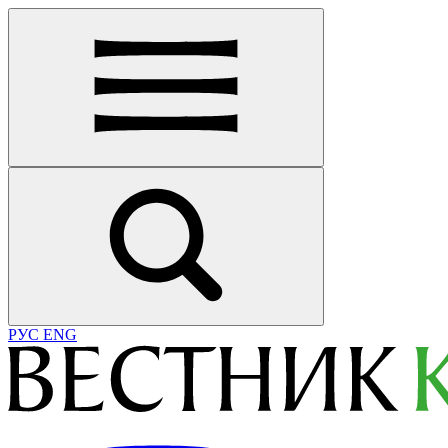
РУС
ENG