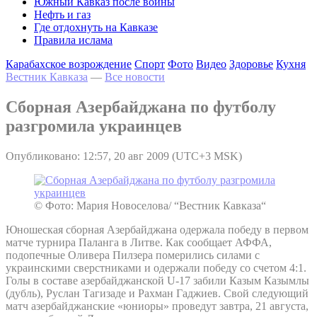
Южный Кавказ после войны
Нефть и газ
Где отдохнуть на Кавказе
Правила ислама
Карабахское возрождение
Спорт
Фото
Видео
Здоровье
Кухня
Вестник Кавказа
—
Все новости
Сборная Азербайджана по футболу
разгромила украинцев
Опубликовано: 12:57, 20 авг 2009 (UTC+3 MSK)
© Фото: Мария Новоселова/ “Вестник Кавказа“
Юношеская сборная Азербайджана одержала победу в первом
матче турнира Паланга в Литве. Как сообщает АФФА,
подопечные Оливера Пилзера померились силами с
украинскими сверстниками и одержали победу со счетом 4:1.
Голы в составе азербайджанской U-17 забили Казым Казымлы
(дубль), Руслан Тагизаде и Рахман Гаджиев. Свой следующий
матч азербайджанские «юниоры» проведут завтра, 21 августа,