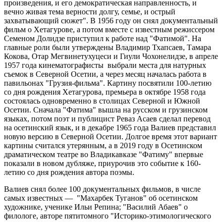
произведения, и его демократическая направленность, и
вечно живая тема верности долгу, семье, и острый
захватывающий сюжет". В 1956 году он снял документальный
фильм о Хетагурове, а потом вместе с известным режиссером
Семеном Долидзе приступил к работе над "Фатимой". На
главные роли были утверждены Владимир Тхапсаев, Тамара
Кокова, Отар Мегвинетухуцеси и Гиули Чохонелидзе, в апреле
1957 года кинематографисты выбрали места для натурных
съемок в Северной Осетии, а через месяц началась работа в
павильонах "Грузия-фильма". Картину посвятили 100-летию
со дня рождения Хетагурова, премьера в октябре 1958 года
состоялась одновременно в столицах Северной и Южной
Осетии. Сначала "Фатима" вышла на русском и грузинском
языках, потом поэт и публицист Реваз Асаев сделал перевод
на осетинский язык, и в декабре 1965 года Валиев представил
новую версию в Северной Осетии. Долгое время этот вариант
картины считался утерянным, а в 2019 году в Осетинском
драматическом театре во Владикавказе "Фатиму" впервые
показали в новом дубляже, приурочив это событие к 160-
летию со дня рождения автора поэмы.
Валиев снял более 100 документальных фильмов, в числе
самых известных — "Махарбек Туганов" об осетинском
художнике, ученике Ильи Репина; "Василий Абаев" о
филологе, авторе пятитомного "Историко-этимологического