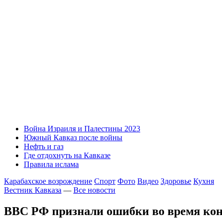
Война Израиля и Палестины 2023
Южный Кавказ после войны
Нефть и газ
Где отдохнуть на Кавказе
Правила ислама
Карабахское возрождение
Спорт
Фото
Видео
Здоровье
Кухня
Вестник Кавказа
—
Все новости
ВВС РФ признали ошибки во время ко