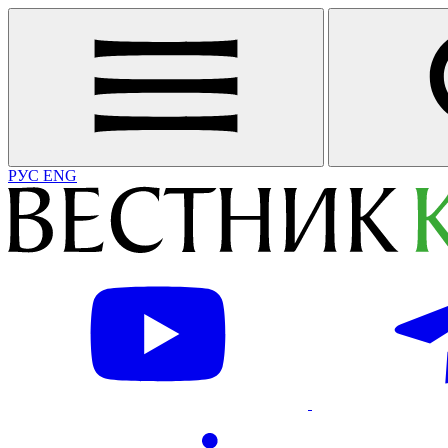
РУС
ENG