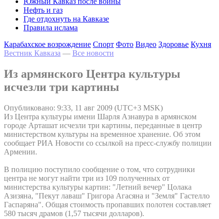
Южный Кавказ после войны
Нефть и газ
Где отдохнуть на Кавказе
Правила ислама
Карабахское возрождение
Спорт
Фото
Видео
Здоровье
Кухня
Вестник Кавказа
—
Все новости
Из армянского Центра культуры
исчезли три картины
Опубликовано: 9:33, 11 авг 2009 (UTC+3 MSK)
Из Центра культуры имени Шарля Азнавура в армянском
городе Арташат исчезли три картины, переданные в центр
министерством культуры на временное хранение. Об этом
сообщает РИА Новости со ссылкой на пресс-службу полиции
Армении.
В полицию поступило сообщение о том, что сотрудники
центра не могут найти три из 109 полученных от
министерства культуры картин: "Летний вечер" Цолака
Азизяна, "Пекут лаваш" Григора Агасяна и "Земля" Гастелло
Гаспаряна". Общая стоимость пропавших полотен составляет
580 тысяч драмов (1,57 тысячи долларов).