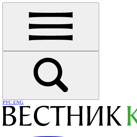
РУС
ENG