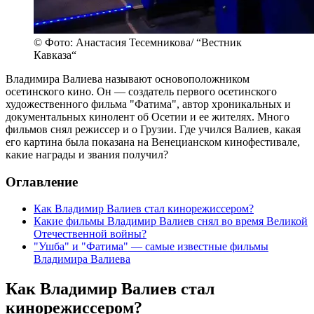
© Фото: Анастасия Тесемникова/ “Вестник
Кавказа“
Владимира Валиева называют основоположником
осетинского кино. Он — создатель первого осетинского
художественного фильма "Фатима", автор хроникальных и
документальных кинолент об Осетии и ее жителях. Много
фильмов снял режиссер и о Грузии. Где учился Валиев, какая
его картина была показана на Венецианском кинофестивале,
какие награды и звания получил?
Оглавление
Как Владимир Валиев стал кинорежиссером?
Какие фильмы Владимир Валиев снял во время Великой
Отечественной войны?
"Ушба" и "Фатима" — самые известные фильмы
Владимира Валиева
Как Владимир Валиев стал
кинорежиссером?