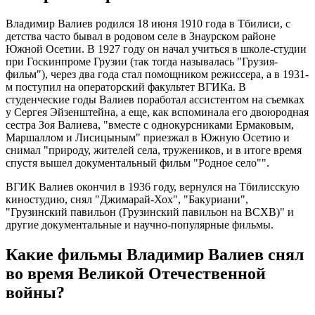
Владимир Валиев родился 18 июня 1910 года в Тбилиси, с
детства часто бывал в родовом селе в Знаурском районе
Южной Осетии. В 1927 году он начал учиться в школе-студии
при Госкинпроме Грузии (так тогда называлась "Грузия-
фильм"), через два года стал помощником режиссера, а в 1931-
м поступил на операторский факультет ВГИКа. В
студенческие годы Валиев поработал ассистентом на съемках
у Сергея Эйзенштейна, а еще, как вспоминала его двоюродная
сестра Зоя Валиева, "вместе с однокурсниками Ермаковым,
Маршаллом и Лисицыным" приезжал в Южную Осетию и
снимал "природу, жителей села, тружеников, и в итоге время
спустя вышел документальный фильм "Родное село"".
ВГИК Валиев окончил в 1936 году, вернулся на Тбилисскую
киностудию, снял "Джимарай-Хох", "Бакуриани",
"Грузинский павильон (Грузинский павильон на ВСХВ)" и
другие документальные и научно-популярные фильмы.
Какие фильмы Владимир Валиев снял
во время Великой Отечественной
войны?