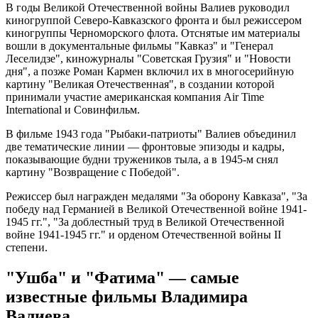
В годы Великой Отечественной войны Валиев руководил
киногруппой Северо-Кавказского фронта и был режиссером
киногруппы Черноморского флота. Отснятые им материалы
вошли в документальные фильмы "Кавказ" и "Генерал
Леселидзе", киножурналы "Советская Грузия" и "Новости
дня", а позже Роман Кармен включил их в многосерийную
картину "Великая Отечественная", в создании которой
принимали участие американская компания Air Time
International и Совинфильм.
В фильме 1943 года "Рыбаки-патриоты" Валиев объединил
две тематические линии — фронтовые эпизоды и кадры,
показывающие будни тружеников тыла, а в 1945-м снял
картину "Возвращение с Победой".
Режиссер был награжден медалями "За оборону Кавказа", "За
победу над Германией в Великой Отечественной войне 1941-
1945 гг.", "За доблестный труд в Великой Отечественной
войне 1941-1945 гг." и орденом Отечественной войны II
степени.
"Ушба" и "Фатима" — самые
известные фильмы Владимира
Валиева