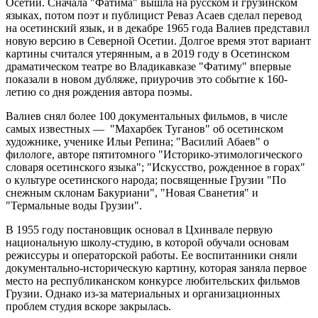
Осетии. Сначала "Фатима" вышла на русском и грузинском
языках, потом поэт и публицист Реваз Асаев сделал перевод
на осетинский язык, и в декабре 1965 года Валиев представил
новую версию в Северной Осетии. Долгое время этот вариант
картины считался утерянным, а в 2019 году в Осетинском
драматическом театре во Владикавказе "Фатиму" впервые
показали в новом дубляже, приурочив это событие к 160-
летию со дня рождения автора поэмы.
Валиев снял более 100 документальных фильмов, в числе
самых известных — "Махарбек Туганов" об осетинском
художнике, ученике Ильи Репина; "Василий Абаев" о
филологе, авторе пятитомного "Историко-этимологического
словаря осетинского языка"; "Искусство, рожденное в горах"
о культуре осетинского народа; посвященные Грузии "По
снежным склонам Бакуриани", "Новая Сванетия" и
"Термальные воды Грузии".
В 1955 году постановщик основал в Цхинвале первую
национальную школу-студию, в которой обучали основам
режиссуры и операторской работы. Ее воспитанники сняли
документально-историческую картину, которая заняла первое
место на республиканском конкурсе любительских фильмов
Грузии. Однако из-за материальных и организационных
проблем студия вскоре закрылась.