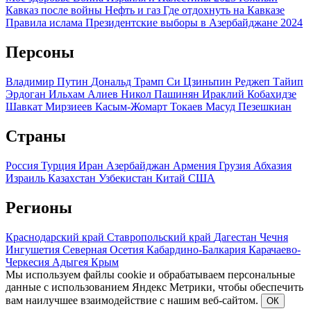
Кавказ после войны
Нефть и газ
Где отдохнуть на Кавказе
Правила ислама
Президентские выборы в Азербайджане 2024
Персоны
Владимир Путин
Дональд Трамп
Си Цзиньпин
Реджеп Тайип
Эрдоган
Ильхам Алиев
Никол Пашинян
Ираклий Кобахидзе
Шавкат Мирзиеев
Касым-Жомарт Токаев
Масуд Пезешкиан
Страны
Россия
Турция
Иран
Азербайджан
Армения
Грузия
Абхазия
Израиль
Казахстан
Узбекистан
Китай
США
Регионы
Краснодарский край
Ставропольский край
Дагестан
Чечня
Ингушетия
Северная Осетия
Кабардино-Балкария
Карачаево-
Черкесия
Адыгея
Крым
Мы используем файлы cookie и обрабатываем персональные
данные с использованием Яндекс Метрики, чтобы обеспечить
вам наилучшее взаимодействие с нашим веб-сайтом.
ОК