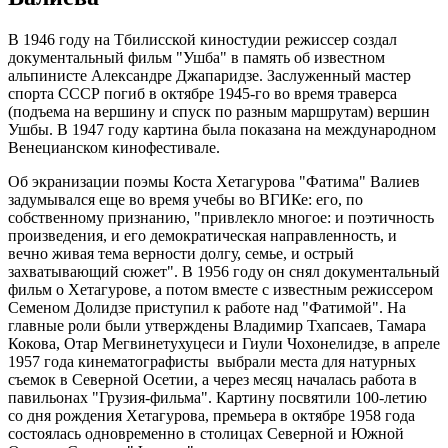
В 1946 году на Тбилисской киностудии режиссер создал
документальный фильм "Ушба" в память об известном
альпинисте Александре Джапаридзе. Заслуженный мастер
спорта СССР погиб в октябре 1945-го во время траверса
(подъема на вершину и спуск по разным маршрутам) вершин
Ушбы. В 1947 году картина была показана на международном
Венецианском кинофестивале.
Об экранизации поэмы Коста Хетагурова "Фатима" Валиев
задумывался еще во время учебы во ВГИКе: его, по
собственному признанию, "привлекло многое: и поэтичность
произведения, и его демократическая направленность, и
вечно живая тема верности долгу, семье, и острый
захватывающий сюжет". В 1956 году он снял документальный
фильм о Хетагурове, а потом вместе с известным режиссером
Семеном Долидзе приступил к работе над "Фатимой". На
главные роли были утверждены Владимир Тхапсаев, Тамара
Кокова, Отар Мегвинетухуцеси и Гиули Чохонелидзе, в апреле
1957 года кинематографисты выбрали места для натурных
съемок в Северной Осетии, а через месяц началась работа в
павильонах "Грузия-фильма". Картину посвятили 100-летию
со дня рождения Хетагурова, премьера в октябре 1958 года
состоялась одновременно в столицах Северной и Южной