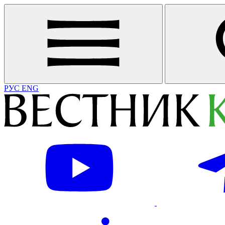
РУС
ENG