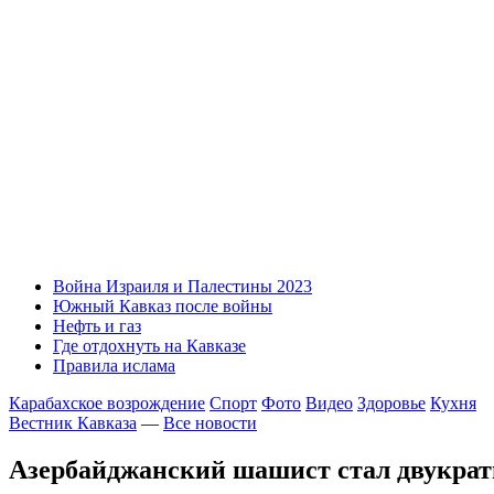
Война Израиля и Палестины 2023
Южный Кавказ после войны
Нефть и газ
Где отдохнуть на Кавказе
Правила ислама
Карабахское возрождение
Спорт
Фото
Видео
Здоровье
Кухня
Вестник Кавказа
—
Все новости
Азербайджанский шашист стал двукра