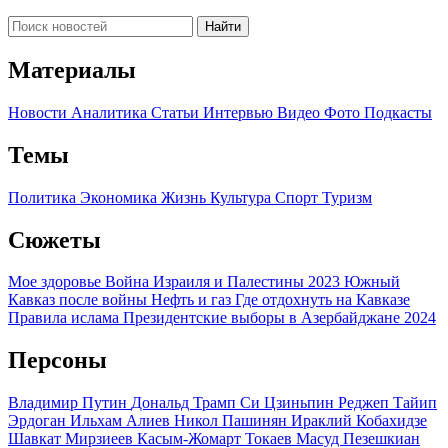
Найти
Материалы
Новости
Аналитика
Статьи
Интервью
Видео
Фото
Подкасты
Темы
Политика
Экономика
Жизнь
Культура
Спорт
Туризм
Сюжеты
Мое здоровье
Война Израиля и Палестины 2023
Южный
Кавказ после войны
Нефть и газ
Где отдохнуть на Кавказе
Правила ислама
Президентские выборы в Азербайджане 2024
Персоны
Владимир Путин
Дональд Трамп
Си Цзиньпин
Реджеп Тайип
Эрдоган
Ильхам Алиев
Никол Пашинян
Ираклий Кобахидзе
Шавкат Мирзиеев
Касым-Жомарт Токаев
Масуд Пезешкиан