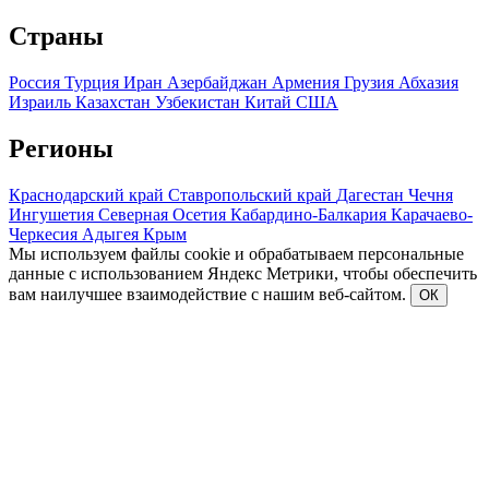
Страны
Россия
Турция
Иран
Азербайджан
Армения
Грузия
Абхазия
Израиль
Казахстан
Узбекистан
Китай
США
Регионы
Краснодарский край
Ставропольский край
Дагестан
Чечня
Ингушетия
Северная Осетия
Кабардино-Балкария
Карачаево-
Черкесия
Адыгея
Крым
Мы используем файлы cookie и обрабатываем персональные
данные с использованием Яндекс Метрики, чтобы обеспечить
вам наилучшее взаимодействие с нашим веб-сайтом.
ОК