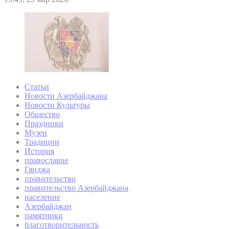
Статьи
Новости Азербайджана
Новости Культуры
Общество
Праздники
Музеи
Традиции
История
православие
Гянджа
правительство
правительство Азербайджана
население
Азербайджан
памятники
благотворительность