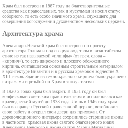
Храм был построен в 1887 году на благотворительные
средства как православных, так и мусульман и носил статус
соборного, то есть особо значимого храма, служащего для
совершения богослужений духовенством нескольких церквей.
Архитектура храма
Александро-Невский храм был построен по проекту
архитектора Гольма и под его руководством в византийском
стиле из так называемой «плинфы» (от греч. слова –
«кирпич»), то есть широкого и плоского обожженного
кирпича, считавшегося основным строительным материалом
в архитектуре Византии и в русском храмовом зодчестве X-
XIII веков. Здание из темно-красного кирпича было украшено
витражами и резьбой по Храм в эпоху атеизма
В 1920-х годах храм был закрыт. В 1931 году он был
конфискован советским правительством и использовался как
краеведческий музей до 1938 года. Лишь в 1946 году храм
был возвращен Русской православной церкви, возобновил
свою работу и открыл свои двери для прихожан. От
дореволюционного интерьера сохранились старинные иконы,
в частности, храмовая икона святого благоверного князя
Александра Невского и икона святой Марии Магдалины.