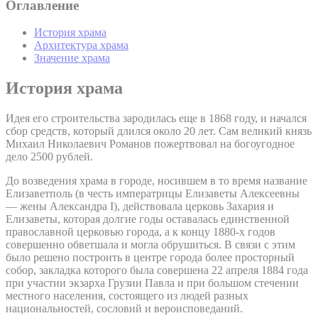
Оглавление
История храма
Архитектура храма
Значение храма
История храма
Идея его строительства зародилась еще в 1868 году, и начался
сбор средств, который длился около 20 лет. Сам великий князь
Михаил Николаевич Романов пожертвовал на богоугодное
дело 2500 рублей.
До возведения храма в городе, носившем в то время название
Елизаветполь (в честь императрицы Елизаветы Алексеевны
— жены Александра I), действовала церковь Захария и
Елизаветы, которая долгие годы оставалась единственной
православной церковью города, а к концу 1880-х годов
совершенно обветшала и могла обрушиться. В связи с этим
было решено построить в центре города более просторный
собор, закладка которого была совершена 22 апреля 1884 года
при участии экзарха Грузии Павла и при большом стечении
местного населения, состоящего из людей разных
национальностей, сословий и вероисповеданий.