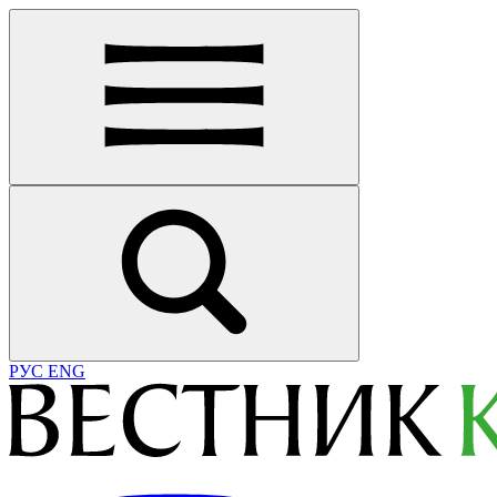
РУС
ENG