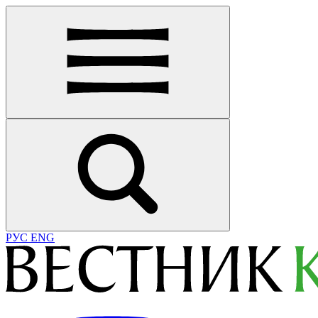
РУС
ENG