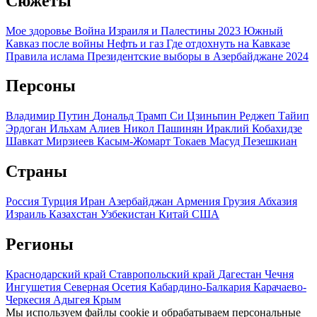
Сюжеты
Мое здоровье
Война Израиля и Палестины 2023
Южный
Кавказ после войны
Нефть и газ
Где отдохнуть на Кавказе
Правила ислама
Президентские выборы в Азербайджане 2024
Персоны
Владимир Путин
Дональд Трамп
Си Цзиньпин
Реджеп Тайип
Эрдоган
Ильхам Алиев
Никол Пашинян
Ираклий Кобахидзе
Шавкат Мирзиеев
Касым-Жомарт Токаев
Масуд Пезешкиан
Страны
Россия
Турция
Иран
Азербайджан
Армения
Грузия
Абхазия
Израиль
Казахстан
Узбекистан
Китай
США
Регионы
Краснодарский край
Ставропольский край
Дагестан
Чечня
Ингушетия
Северная Осетия
Кабардино-Балкария
Карачаево-
Черкесия
Адыгея
Крым
Мы используем файлы cookie и обрабатываем персональные