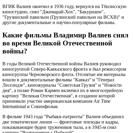
ВГИК Валиев окончил в 1936 году, вернулся на Тбилисскую
киностудию, снял "Джимарай-Хох", "Бакуриани",
"Грузинский павильон (Грузинский павильон на ВСХВ)" и
другие документальные и научно-популярные фильмы.
Какие фильмы Владимир Валиев снял
во время Великой Отечественной
войны?
В годы Великой Отечественной войны Валиев руководил
киногруппой Северо-Кавказского фронта и был режиссером
киногруппы Черноморского флота. Отснятые им материалы
вошли в документальные фильмы "Кавказ" и "Генерал
Леселидзе", киножурналы "Советская Грузия" и "Новости
дня", а позже Роман Кармен включил их в многосерийную
картину "Великая Отечественная", в создании которой
принимали участие американская компания Air Time
International и Совинфильм.
В фильме 1943 года "Рыбаки-патриоты" Валиев объединил
две тематические линии — фронтовые эпизоды и кадры,
показывающие будни тружеников тыла, а в 1945-м снял
картину "Возвращение с Победой".