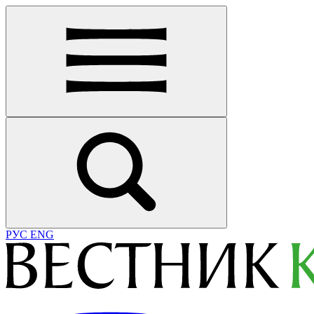
РУС
ENG