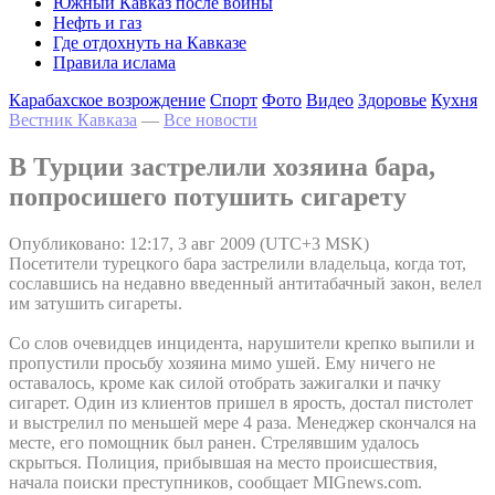
Южный Кавказ после войны
Нефть и газ
Где отдохнуть на Кавказе
Правила ислама
Карабахское возрождение
Спорт
Фото
Видео
Здоровье
Кухня
Вестник Кавказа
—
Все новости
В Турции застрелили хозяина бара,
попросишего потушить сигарету
Опубликовано: 12:17, 3 авг 2009 (UTC+3 MSK)
Посетители турецкого бара застрелили владельца, когда тот,
сославшись на недавно введенный антитабачный закон, велел
им затушить сигареты.
Со слов очевидцев инцидента, нарушители крепко выпили и
пропустили просьбу хозяина мимо ушей. Ему ничего не
оставалось, кроме как силой отобрать зажигалки и пачку
сигарет. Один из клиентов пришел в ярость, достал пистолет
и выстрелил по меньшей мере 4 раза. Менеджер скончался на
месте, его помощник был ранен. Стрелявшим удалось
скрыться. Полиция, прибывшая на место происшествия,
начала поиски преступников, сообщает MIGnews.com.