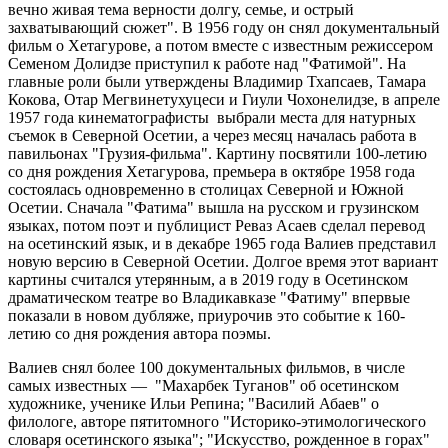
вечно живая тема верности долгу, семье, и острый
захватывающий сюжет". В 1956 году он снял документальный
фильм о Хетагурове, а потом вместе с известным режиссером
Семеном Долидзе приступил к работе над "Фатимой". На
главные роли были утверждены Владимир Тхапсаев, Тамара
Кокова, Отар Мегвинетухуцеси и Гиули Чохонелидзе, в апреле
1957 года кинематографисты выбрали места для натурных
съемок в Северной Осетии, а через месяц началась работа в
павильонах "Грузия-фильма". Картину посвятили 100-летию
со дня рождения Хетагурова, премьера в октябре 1958 года
состоялась одновременно в столицах Северной и Южной
Осетии. Сначала "Фатима" вышла на русском и грузинском
языках, потом поэт и публицист Реваз Асаев сделал перевод
на осетинский язык, и в декабре 1965 года Валиев представил
новую версию в Северной Осетии. Долгое время этот вариант
картины считался утерянным, а в 2019 году в Осетинском
драматическом театре во Владикавказе "Фатиму" впервые
показали в новом дубляже, приурочив это событие к 160-
летию со дня рождения автора поэмы.
Валиев снял более 100 документальных фильмов, в числе
самых известных — "Махарбек Туганов" об осетинском
художнике, ученике Ильи Репина; "Василий Абаев" о
филологе, авторе пятитомного "Историко-этимологического
словаря осетинского языка"; "Искусство, рожденное в горах"