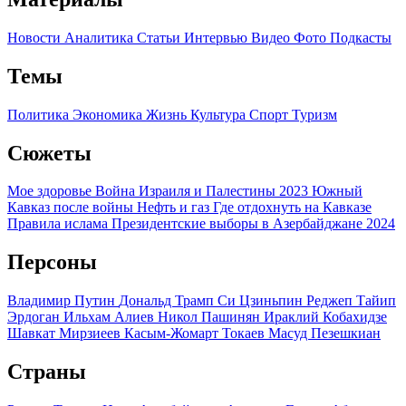
Новости
Аналитика
Статьи
Интервью
Видео
Фото
Подкасты
Темы
Политика
Экономика
Жизнь
Культура
Спорт
Туризм
Сюжеты
Мое здоровье
Война Израиля и Палестины 2023
Южный
Кавказ после войны
Нефть и газ
Где отдохнуть на Кавказе
Правила ислама
Президентские выборы в Азербайджане 2024
Персоны
Владимир Путин
Дональд Трамп
Си Цзиньпин
Реджеп Тайип
Эрдоган
Ильхам Алиев
Никол Пашинян
Ираклий Кобахидзе
Шавкат Мирзиеев
Касым-Жомарт Токаев
Масуд Пезешкиан
Страны