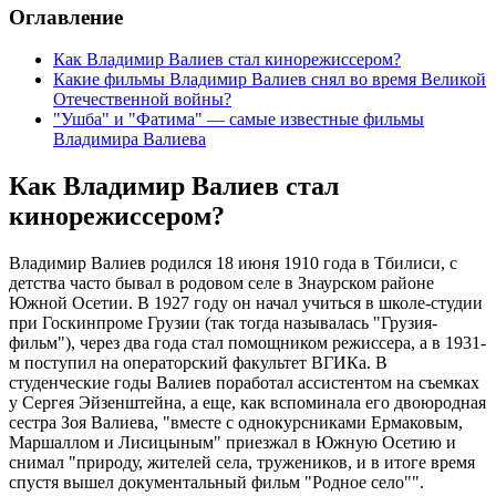
Оглавление
Как Владимир Валиев стал кинорежиссером?
Какие фильмы Владимир Валиев снял во время Великой
Отечественной войны?
"Ушба" и "Фатима" — самые известные фильмы
Владимира Валиева
Как Владимир Валиев стал
кинорежиссером?
Владимир Валиев родился 18 июня 1910 года в Тбилиси, с
детства часто бывал в родовом селе в Знаурском районе
Южной Осетии. В 1927 году он начал учиться в школе-студии
при Госкинпроме Грузии (так тогда называлась "Грузия-
фильм"), через два года стал помощником режиссера, а в 1931-
м поступил на операторский факультет ВГИКа. В
студенческие годы Валиев поработал ассистентом на съемках
у Сергея Эйзенштейна, а еще, как вспоминала его двоюродная
сестра Зоя Валиева, "вместе с однокурсниками Ермаковым,
Маршаллом и Лисицыным" приезжал в Южную Осетию и
снимал "природу, жителей села, тружеников, и в итоге время
спустя вышел документальный фильм "Родное село"".