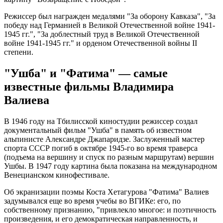
Режиссер был награжден медалями "За оборону Кавказа", "За
победу над Германией в Великой Отечественной войне 1941-
1945 гг.", "За доблестный труд в Великой Отечественной
войне 1941-1945 гг." и орденом Отечественной войны II
степени.
"Ушба" и "Фатима" — самые
известные фильмы Владимира
Валиева
В 1946 году на Тбилисской киностудии режиссер создал
документальный фильм "Ушба" в память об известном
альпинисте Александре Джапаридзе. Заслуженный мастер
спорта СССР погиб в октябре 1945-го во время траверса
(подъема на вершину и спуск по разным маршрутам) вершин
Ушбы. В 1947 году картина была показана на международном
Венецианском кинофестивале.
Об экранизации поэмы Коста Хетагурова "Фатима" Валиев
задумывался еще во время учебы во ВГИКе: его, по
собственному признанию, "привлекло многое: и поэтичность
произведения, и его демократическая направленность, и