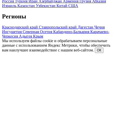
Россия
Турция
Иран
Азербайджан
Армения
Грузия
Абхазия
Израиль
Казахстан
Узбекистан
Китай
США
Регионы
Краснодарский край
Ставропольский край
Дагестан
Чечня
Ингушетия
Северная Осетия
Кабардино-Балкария
Карачаево-
Черкесия
Адыгея
Крым
Мы используем файлы cookie и обрабатываем персональные
данные с использованием Яндекс Метрики, чтобы обеспечить
вам наилучшее взаимодействие с нашим веб-сайтом.
ОК