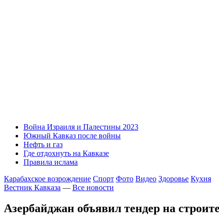
Война Израиля и Палестины 2023
Южный Кавказ после войны
Нефть и газ
Где отдохнуть на Кавказе
Правила ислама
Карабахское возрождение
Спорт
Фото
Видео
Здоровье
Кухня
Вестник Кавказа
—
Все новости
Азербайджан объявил тендер на строите