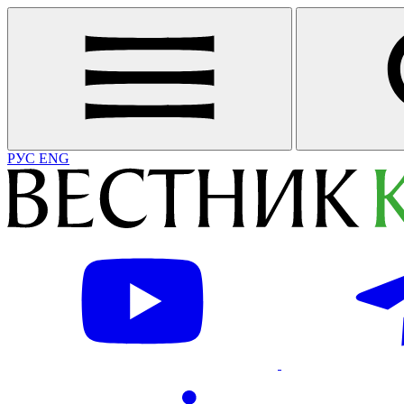
РУС
ENG