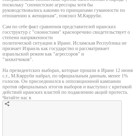
поскольку "сионистские агрессоры хотя бы
руководствовались какими-то принципами гуманности по
отношению к женщинам", пояснил М.Кярруби.
Сам по себе факт сравнения представителей иранских
госструктур с "сионистами" красноречиво свидетельствует о
степени напряженности
политической ситуации в Иране. Исламская Республика не
признает Израиль как государство и рассматривает
израильский режим как "агрессоров" и
"захватчиков".
На президентских выборах, которые прошли в Иране 12 июня
с.г., М.Кярруби набрал, по официальным данным, менее 1%
голосов. Он присоединился к оппозиционной кампании
против официальных итогов выборов и выступил с критикой
действий иранских властей по подавлению акций протеста.
Читайте нас в