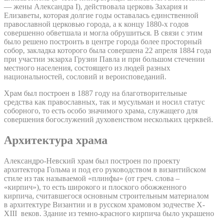
— жены Александра I), действовала церковь Захария и
Елизаветы, которая долгие годы оставалась единственной
православной церковью города, а к концу 1880-х годов
совершенно обветшала и могла обрушиться. В связи с этим
было решено построить в центре города более просторный
собор, закладка которого была совершена 22 апреля 1884 года
при участии экзарха Грузии Павла и при большом стечении
местного населения, состоящего из людей разных
национальностей, сословий и вероисповеданий.
Храм был построен в 1887 году на благотворительные
средства как православных, так и мусульман и носил статус
соборного, то есть особо значимого храма, служащего для
совершения богослужений духовенством нескольких церквей.
Архитектура храма
Александро-Невский храм был построен по проекту
архитектора Гольма и под его руководством в византийском
стиле из так называемой «плинфы» (от греч. слова –
«кирпич»), то есть широкого и плоского обожженного
кирпича, считавшегося основным строительным материалом
в архитектуре Византии и в русском храмовом зодчестве X-
XIII веков. Здание из темно-красного кирпича было украшено