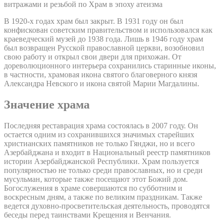
витражами и резьбой по Храм в эпоху атеизма
В 1920-х годах храм был закрыт. В 1931 году он был
конфискован советским правительством и использовался как
краеведческий музей до 1938 года. Лишь в 1946 году храм
был возвращен Русской православной церкви, возобновил
свою работу и открыл свои двери для прихожан. От
дореволюционного интерьера сохранились старинные иконы,
в частности, храмовая икона святого благоверного князя
Александра Невского и икона святой Марии Магдалины.
Значение храма
Последняя реставрация храма состоялась в 2007 году. Он
остается одним из сохранившихся значимых старейших
христианских памятников не только Гянджи, но и всего
Азербайджана и входит в Национальный реестр памятников
истории Азербайджанской Республики. Храм пользуется
популярностью не только среди православных, но и среди
мусульман, которые также посещают этот Божий дом.
Богослужения в храме совершаются по субботним и
воскресным дням, а также по великим праздникам. Также
ведется духовно-просветительская деятельность, проводятся
беседы перед таинствами Крещения и Венчания.