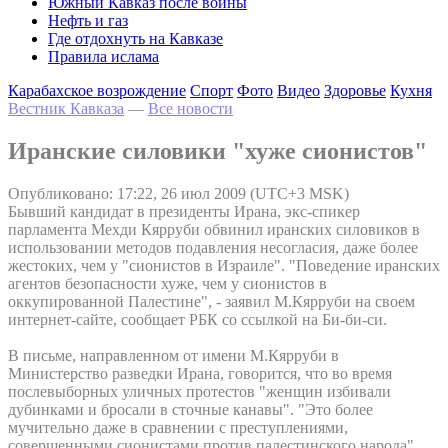
Южный Кавказ после войны
Нефть и газ
Где отдохнуть на Кавказе
Правила ислама
Карабахское возрождение
Спорт
Фото
Видео
Здоровье
Кухня
Вестник Кавказа
—
Все новости
Иранские силовики "хуже сионистов"
Опубликовано: 17:22, 26 июл 2009 (UTC+3 MSK)
Бывший кандидат в президенты Ирана, экс-спикер
парламента Мехди Кярруби обвинил иранских силовиков в
использовании методов подавления несогласия, даже более
жестоких, чем у "сионистов в Израиле". "Поведение иранских
агентов безопасности хуже, чем у сионистов в
оккупированной Палестине", - заявил М.Кярруби на своем
интернет-сайте, сообщает РБК со ссылкой на Би-би-си.
В письме, направленном от имени М.Кярруби в
Министерство разведки Ирана, говорится, что во время
послевыборных уличных протестов "женщин избивали
дубинками и бросали в сточные канавы". "Это более
мучительно даже в сравнении с преступлениями,
совершенными сионистами против палестинского народа",