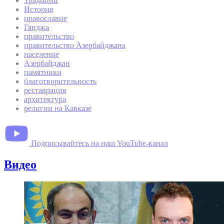
Традиции
История
православие
Гянджа
правительство
правительство Азербайджана
население
Азербайджан
памятники
благотворительность
реставрация
архитектура
религии на Кавказе
Подписывайтесь на наш YouTube-канал
Видео