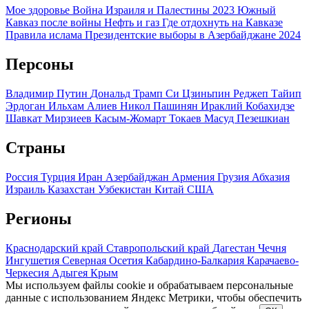
Мое здоровье
Война Израиля и Палестины 2023
Южный
Кавказ после войны
Нефть и газ
Где отдохнуть на Кавказе
Правила ислама
Президентские выборы в Азербайджане 2024
Персоны
Владимир Путин
Дональд Трамп
Си Цзиньпин
Реджеп Тайип
Эрдоган
Ильхам Алиев
Никол Пашинян
Ираклий Кобахидзе
Шавкат Мирзиеев
Касым-Жомарт Токаев
Масуд Пезешкиан
Страны
Россия
Турция
Иран
Азербайджан
Армения
Грузия
Абхазия
Израиль
Казахстан
Узбекистан
Китай
США
Регионы
Краснодарский край
Ставропольский край
Дагестан
Чечня
Ингушетия
Северная Осетия
Кабардино-Балкария
Карачаево-
Черкесия
Адыгея
Крым
Мы используем файлы cookie и обрабатываем персональные
данные с использованием Яндекс Метрики, чтобы обеспечить