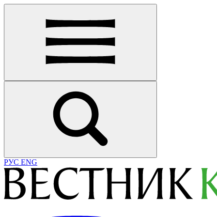
РУС
ENG