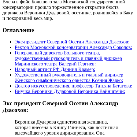
Вчера в фойе Большого зала Московской государственной
консерватории прошло торжественное открытие бюста
дирижера Вероники Дударовой, осетинке, родившейся в Баку
и покорившей весь мир.
Оглавление
Экс-президент Северной Осетии Александр Дзасохов:
Ректор Московской консерватории Александр Соколов:
Генеральный директор Большого театра,
художественный руководитель и главный дирижер
Мариинского театра Валерий Гергиев:
Народный артист РФ Даниил Крамер:
Художественный руководитель и главный дирижер
Женского симфонического оркестра Ксения Жарко:
Доктор искусствоведения, профессор Татьяна Батагова:
Внучка Вероники Дударовой Вероника Вайнштейн:
Экс-президент Северной Осетии Александр
Дзасохов:
Вероника Дударова единственная женщина,
которая внесена в Книгу Гиннеса, как достигшая
высочайшего уровня дирижирования. Она