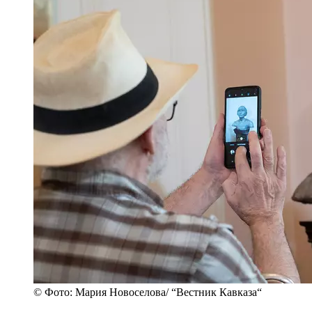
© Фото: Мария Новоселова/ “Вестник Кавказа“