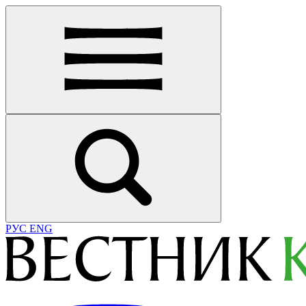
РУС
ENG