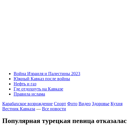
Война Израиля и Палестины 2023
Южный Кавказ после войны
Нефть и газ
Где отдохнуть на Кавказе
Правила ислама
Карабахское возрождение
Спорт
Фото
Видео
Здоровье
Кухня
Вестник Кавказа
—
Все новости
Популярная турецкая певица отказалас