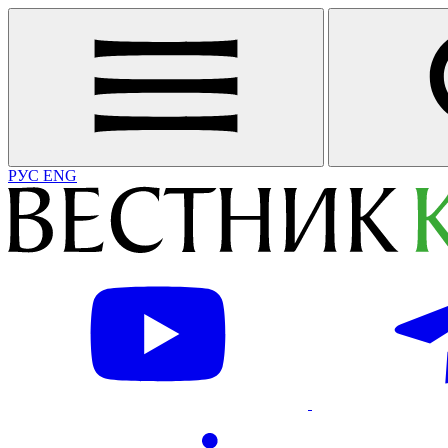
РУС
ENG