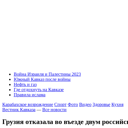
Война Израиля и Палестины 2023
Южный Кавказ после войны
Нефть и газ
Где отдохнуть на Кавказе
Правила ислама
Карабахское возрождение
Спорт
Фото
Видео
Здоровье
Кухня
Вестник Кавказа
—
Все новости
Грузия отказала во въезде двум россий