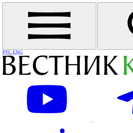
РУС
ENG