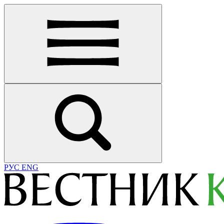
РУС
ENG