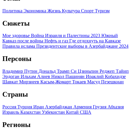
Политика
Экономика
Жизнь
Культура
Спорт
Туризм
Сюжеты
Мое здоровье
Война Израиля и Палестины 2023
Южный
Кавказ после войны
Нефть и газ
Где отдохнуть на Кавказе
Правила ислама
Президентские выборы в Азербайджане 2024
Персоны
Владимир Путин
Дональд Трамп
Си Цзиньпин
Реджеп Тайип
Эрдоган
Ильхам Алиев
Никол Пашинян
Ираклий Кобахидзе
Шавкат Мирзиеев
Касым-Жомарт Токаев
Масуд Пезешкиан
Страны
Россия
Турция
Иран
Азербайджан
Армения
Грузия
Абхазия
Израиль
Казахстан
Узбекистан
Китай
США
Регионы