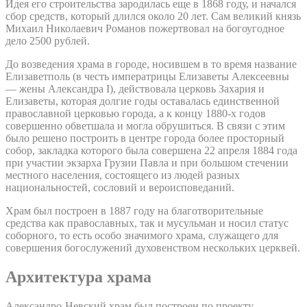
Идея его строительства зародилась еще в 1868 году, и начался
сбор средств, который длился около 20 лет. Сам великий князь
Михаил Николаевич Романов пожертвовал на богоугодное
дело 2500 рублей.
До возведения храма в городе, носившем в то время название
Елизаветполь (в честь императрицы Елизаветы Алексеевны
— жены Александра I), действовала церковь Захария и
Елизаветы, которая долгие годы оставалась единственной
православной церковью города, а к концу 1880-х годов
совершенно обветшала и могла обрушиться. В связи с этим
было решено построить в центре города более просторный
собор, закладка которого была совершена 22 апреля 1884 года
при участии экзарха Грузии Павла и при большом стечении
местного населения, состоящего из людей разных
национальностей, сословий и вероисповеданий.
Храм был построен в 1887 году на благотворительные
средства как православных, так и мусульман и носил статус
соборного, то есть особо значимого храма, служащего для
совершения богослужений духовенством нескольких церквей.
Архитектура храма
Александро-Невский храм был построен по проекту