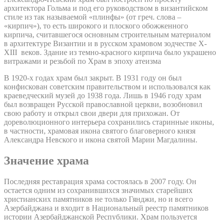
архитектора Гольма и под его руководством в византийском
стиле из так называемой «плинфы» (от греч. слова –
«кирпич»), то есть широкого и плоского обожженного
кирпича, считавшегося основным строительным материалом
в архитектуре Византии и в русском храмовом зодчестве X-
XIII веков. Здание из темно-красного кирпича было украшено
витражами и резьбой по Храм в эпоху атеизма
В 1920-х годах храм был закрыт. В 1931 году он был
конфискован советским правительством и использовался как
краеведческий музей до 1938 года. Лишь в 1946 году храм
был возвращен Русской православной церкви, возобновил
свою работу и открыл свои двери для прихожан. От
дореволюционного интерьера сохранились старинные иконы,
в частности, храмовая икона святого благоверного князя
Александра Невского и икона святой Марии Магдалины.
Значение храма
Последняя реставрация храма состоялась в 2007 году. Он
остается одним из сохранившихся значимых старейших
христианских памятников не только Гянджи, но и всего
Азербайджана и входит в Национальный реестр памятников
истории Азербайджанской Республики. Храм пользуется