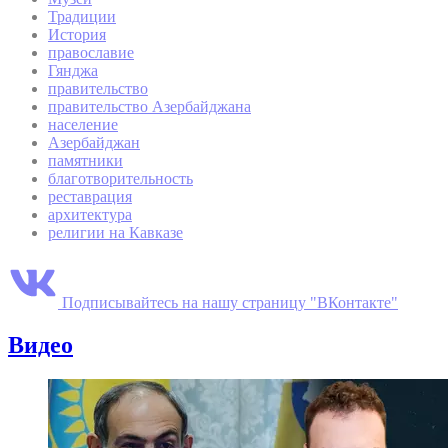
Традиции
История
православие
Гянджа
правительство
правительство Азербайджана
население
Азербайджан
памятники
благотворительность
реставрация
архитектура
религии на Кавказе
Подписывайтесь на нашу страницу "ВКонтакте"
Видео