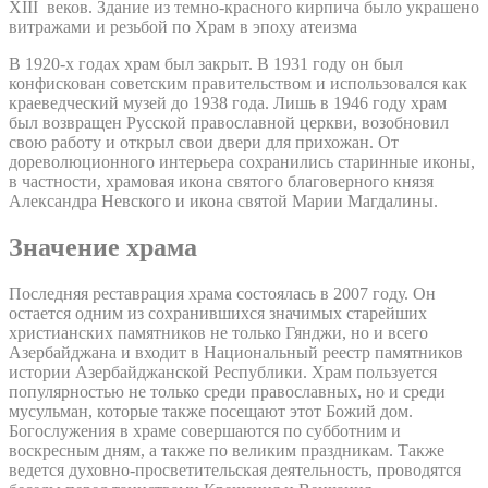
XIII веков. Здание из темно-красного кирпича было украшено
витражами и резьбой по Храм в эпоху атеизма
В 1920-х годах храм был закрыт. В 1931 году он был
конфискован советским правительством и использовался как
краеведческий музей до 1938 года. Лишь в 1946 году храм
был возвращен Русской православной церкви, возобновил
свою работу и открыл свои двери для прихожан. От
дореволюционного интерьера сохранились старинные иконы,
в частности, храмовая икона святого благоверного князя
Александра Невского и икона святой Марии Магдалины.
Значение храма
Последняя реставрация храма состоялась в 2007 году. Он
остается одним из сохранившихся значимых старейших
христианских памятников не только Гянджи, но и всего
Азербайджана и входит в Национальный реестр памятников
истории Азербайджанской Республики. Храм пользуется
популярностью не только среди православных, но и среди
мусульман, которые также посещают этот Божий дом.
Богослужения в храме совершаются по субботним и
воскресным дням, а также по великим праздникам. Также
ведется духовно-просветительская деятельность, проводятся