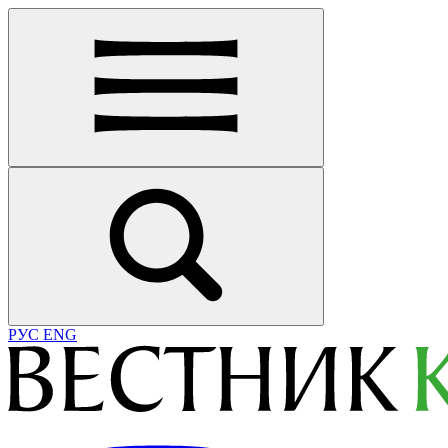
РУС
ENG