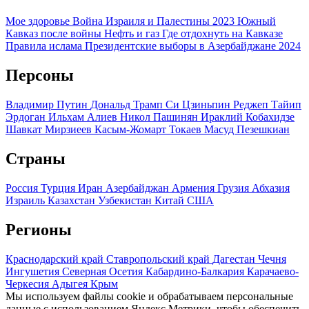
Мое здоровье
Война Израиля и Палестины 2023
Южный
Кавказ после войны
Нефть и газ
Где отдохнуть на Кавказе
Правила ислама
Президентские выборы в Азербайджане 2024
Персоны
Владимир Путин
Дональд Трамп
Си Цзиньпин
Реджеп Тайип
Эрдоган
Ильхам Алиев
Никол Пашинян
Ираклий Кобахидзе
Шавкат Мирзиеев
Касым-Жомарт Токаев
Масуд Пезешкиан
Страны
Россия
Турция
Иран
Азербайджан
Армения
Грузия
Абхазия
Израиль
Казахстан
Узбекистан
Китай
США
Регионы
Краснодарский край
Ставропольский край
Дагестан
Чечня
Ингушетия
Северная Осетия
Кабардино-Балкария
Карачаево-
Черкесия
Адыгея
Крым
Мы используем файлы cookie и обрабатываем персональные
данные с использованием Яндекс Метрики, чтобы обеспечить