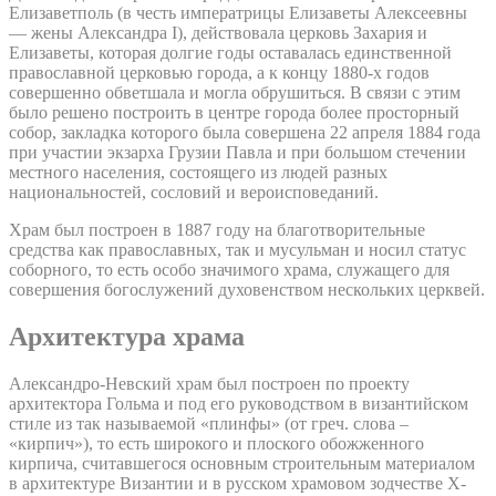
Елизаветполь (в честь императрицы Елизаветы Алексеевны
— жены Александра I), действовала церковь Захария и
Елизаветы, которая долгие годы оставалась единственной
православной церковью города, а к концу 1880-х годов
совершенно обветшала и могла обрушиться. В связи с этим
было решено построить в центре города более просторный
собор, закладка которого была совершена 22 апреля 1884 года
при участии экзарха Грузии Павла и при большом стечении
местного населения, состоящего из людей разных
национальностей, сословий и вероисповеданий.
Храм был построен в 1887 году на благотворительные
средства как православных, так и мусульман и носил статус
соборного, то есть особо значимого храма, служащего для
совершения богослужений духовенством нескольких церквей.
Архитектура храма
Александро-Невский храм был построен по проекту
архитектора Гольма и под его руководством в византийском
стиле из так называемой «плинфы» (от греч. слова –
«кирпич»), то есть широкого и плоского обожженного
кирпича, считавшегося основным строительным материалом
в архитектуре Византии и в русском храмовом зодчестве X-