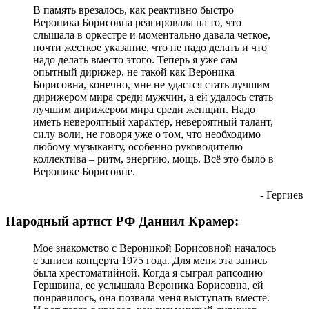
В память врезалось, как реактивно быстро
Вероника Борисовна реагировала на то, что
слышала в оркестре и моментально давала четкое,
почти жесткое указание, что не надо делать и что
надо делать вместо этого. Теперь я уже сам
опытный дирижер, не такой как Вероника
Борисовна, конечно, мне не удастся стать лучшим
дирижером мира среди мужчин, а ей удалось стать
лучшим дирижером мира среди женщин. Надо
иметь невероятный характер, невероятный талант,
силу воли, не говоря уже о том, что необходимо
любому музыканту, особенно руководителю
коллектива – ритм, энергию, мощь. Всё это было в
Веронике Борисовне.
- Гергиев
Народный артист РФ Даниил Крамер:
Мое знакомство с Вероникой Борисовной началось
с записи концерта 1975 года. Для меня эта запись
была хрестоматийной. Когда я сыграл рапсодию
Гершвина, ее услышала Вероника Борисовна, ей
понравилось, она позвала меня выступать вместе.