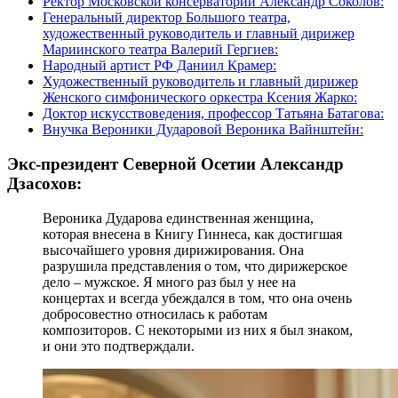
Ректор Московской консерватории Александр Соколов:
Генеральный директор Большого театра,
художественный руководитель и главный дирижер
Мариинского театра Валерий Гергиев:
Народный артист РФ Даниил Крамер:
Художественный руководитель и главный дирижер
Женского симфонического оркестра Ксения Жарко:
Доктор искусствоведения, профессор Татьяна Батагова:
Внучка Вероники Дударовой Вероника Вайнштейн:
Экс-президент Северной Осетии Александр
Дзасохов:
Вероника Дударова единственная женщина,
которая внесена в Книгу Гиннеса, как достигшая
высочайшего уровня дирижирования. Она
разрушила представления о том, что дирижерское
дело – мужское. Я много раз был у нее на
концертах и всегда убеждался в том, что она очень
добросовестно относилась к работам
композиторов. С некоторыми из них я был знаком,
и они это подтверждали.