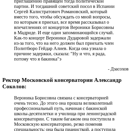
приглашению правящей тогда политической
партии. И тогдашний советский посол в Испании
Сергей Калистратович Романовский, который
вместо того, чтобы обсуждать со мной вопросы,
по которым я приехал, все время рассказывал о
впечатлениях от концертов Вероники Борисовны
в Мадриде. И еще один запоминающийся случай.
Как-то концерт Вероники Дударовой задержали
из-за того, что на него должен был приехать член
Политбюро Гейдар Алиев. Когда она узнала о
причине задержки, сказала: "Ну и что, я рада,
потому что я бакинка"э
- Дзасохов
Ректор Московской консерватории Александр
Соколов:
Вероника Борисовна связана с консерваторией
очень тесно. До этого она прошла великолепный
профессиональный путь, начиная с бакинской
школы-десятилетки и училища при ленинградской
консерватории. С таким багажом она поступила в
Московскую консерваторию, резко поменяв
специальность: она была пианисткой, а поступила