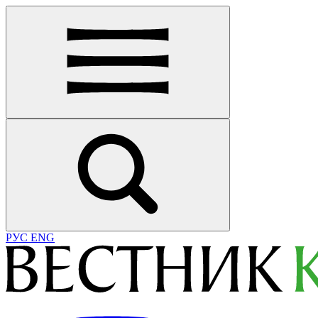
РУС
ENG