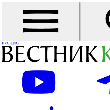
РУС
ENG