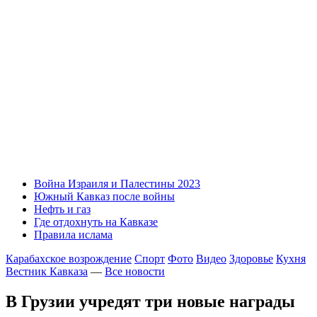
Война Израиля и Палестины 2023
Южный Кавказ после войны
Нефть и газ
Где отдохнуть на Кавказе
Правила ислама
Карабахское возрождение
Спорт
Фото
Видео
Здоровье
Кухня
Вестник Кавказа
—
Все новости
В Грузии учредят три новые награды