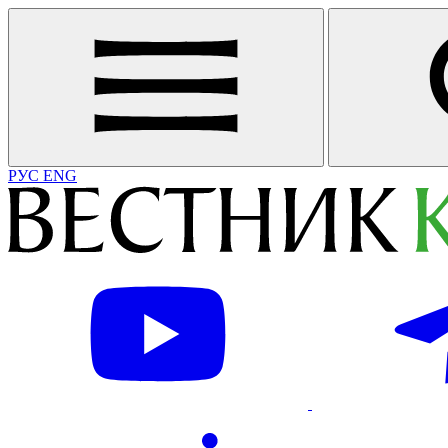
РУС
ENG