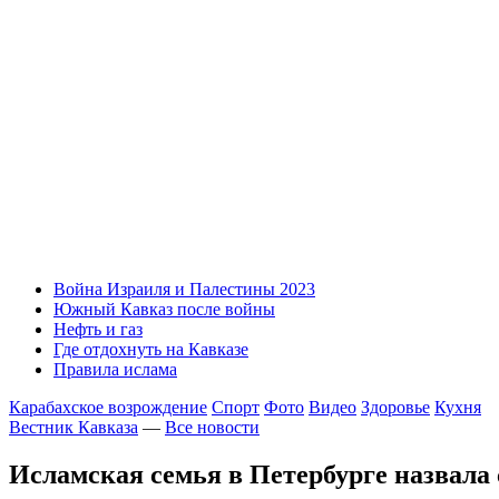
Война Израиля и Палестины 2023
Южный Кавказ после войны
Нефть и газ
Где отдохнуть на Кавказе
Правила ислама
Карабахское возрождение
Спорт
Фото
Видео
Здоровье
Кухня
Вестник Кавказа
—
Все новости
Исламская семья в Петербурге назвала