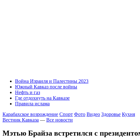
Война Израиля и Палестины 2023
Южный Кавказ после войны
Нефть и газ
Где отдохнуть на Кавказе
Правила ислама
Карабахское возрождение
Спорт
Фото
Видео
Здоровье
Кухня
Вестник Кавказа
—
Все новости
Мэтью Брайза встретился с президент