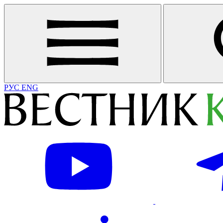
РУС
ENG