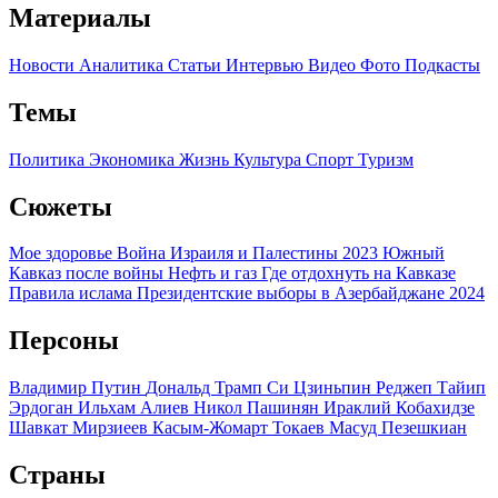
Материалы
Новости
Аналитика
Статьи
Интервью
Видео
Фото
Подкасты
Темы
Политика
Экономика
Жизнь
Культура
Спорт
Туризм
Сюжеты
Мое здоровье
Война Израиля и Палестины 2023
Южный
Кавказ после войны
Нефть и газ
Где отдохнуть на Кавказе
Правила ислама
Президентские выборы в Азербайджане 2024
Персоны
Владимир Путин
Дональд Трамп
Си Цзиньпин
Реджеп Тайип
Эрдоган
Ильхам Алиев
Никол Пашинян
Ираклий Кобахидзе
Шавкат Мирзиеев
Касым-Жомарт Токаев
Масуд Пезешкиан
Страны