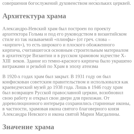
совершения богослужений духовенством нескольких церквей.
Архитектура храма
Александро-Невский храм был построен по проекту
архитектора Гольма и под его руководством в византийском
стиле из так называемой «плинфы» (от греч. слова –
«кирпич»), то есть широкого и плоского обожженного
кирпича, считавшегося основным строительным материалом
в архитектуре Византии и в русском храмовом зодчестве X-
XIII веков. Здание из темно-красного кирпича было украшено
витражами и резьбой по Храм в эпоху атеизма
В 1920-х годах храм был закрыт. В 1931 году он был
конфискован советским правительством и использовался как
краеведческий музей до 1938 года. Лишь в 1946 году храм
был возвращен Русской православной церкви, возобновил
свою работу и открыл свои двери для прихожан. От
дореволюционного интерьера сохранились старинные иконы,
в частности, храмовая икона святого благоверного князя
Александра Невского и икона святой Марии Магдалины.
Значение храма