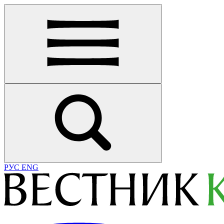
РУС
ENG