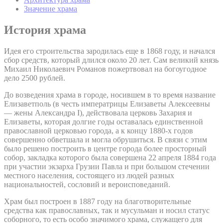
Значение храма
История храма
Идея его строительства зародилась еще в 1868 году, и начался
сбор средств, который длился около 20 лет. Сам великий князь
Михаил Николаевич Романов пожертвовал на богоугодное
дело 2500 рублей.
До возведения храма в городе, носившем в то время название
Елизаветполь (в честь императрицы Елизаветы Алексеевны
— жены Александра I), действовала церковь Захария и
Елизаветы, которая долгие годы оставалась единственной
православной церковью города, а к концу 1880-х годов
совершенно обветшала и могла обрушиться. В связи с этим
было решено построить в центре города более просторный
собор, закладка которого была совершена 22 апреля 1884 года
при участии экзарха Грузии Павла и при большом стечении
местного населения, состоящего из людей разных
национальностей, сословий и вероисповеданий.
Храм был построен в 1887 году на благотворительные
средства как православных, так и мусульман и носил статус
соборного, то есть особо значимого храма, служащего для