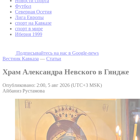
Новости спорта
Футбол
Северная Осетия
Лига Европы
спорт на Кавказе
спорт в мире
Иберия 1999
Подписывайтесь на наc в Google-news
Вестник Кавказа
—
Статьи
Храм Александра Невского в Гяндже
Опубликовано: 2:00, 5 авг 2026 (UTC+3 MSK)
Айбаниз Рустамова