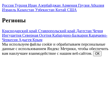
Россия
Турция
Иран
Азербайджан
Армения
Грузия
Абхазия
Израиль
Казахстан
Узбекистан
Китай
США
Регионы
Краснодарский край
Ставропольский край
Дагестан
Чечня
Ингушетия
Северная Осетия
Кабардино-Балкария
Карачаево-
Черкесия
Адыгея
Крым
Мы используем файлы cookie и обрабатываем персональные
данные с использованием Яндекс Метрики, чтобы обеспечить
вам наилучшее взаимодействие с нашим веб-сайтом.
ОК