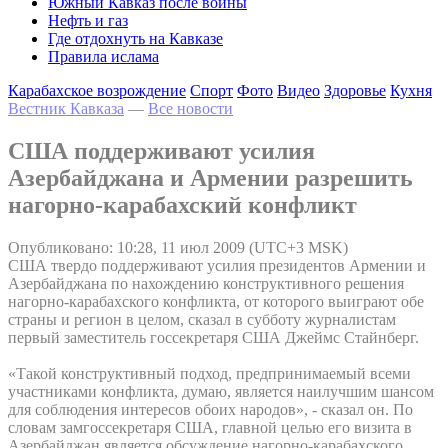
Южный Кавказ после войны
Нефть и газ
Где отдохнуть на Кавказе
Правила ислама
Карабахское возрождение
Спорт
Фото
Видео
Здоровье
Кухня
Вестник Кавказа
—
Все новости
США поддерживают усилия
Азербайджана и Армении разрешить
нагорно-карабахский конфликт
Опубликовано: 10:28, 11 июл 2009 (UTC+3 MSK)
США твердо поддерживают усилия президентов Армении и
Азербайджана по нахождению конструктивного решения
нагорно-карабахского конфликта, от которого выиграют обе
страны и регион в целом, сказал в субботу журналистам
первый заместитель госсекретаря США Джеймс Стайнберг.
«Такой конструктивный подход, предпринимаемый всеми
участниками конфликта, думаю, является наилучшим шансом
для соблюдения интересов обоих народов», - сказал он. По
словам замгоссекретаря США, главной целью его визита в
Азербайджан является обсуждение нагорно-карабахского