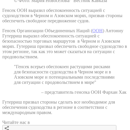
© Фото: Мария Новоселова/ “Вестник Кавказа“
Генсек ООН выразил обеспокоенность ситуацией с
судоходством в Черном и Азовском морях, призвав стороны
обеспечить свободное передвижение судов.
Генсек Организации Объединенных Наций (
ООН
) Антониу
Гутерриш выразил обеспокоенность ситуацией с
безопасностью торговых маршрутов в Черном и Азовском
морях. Гутерриш призвал обеспечить свободное судоходство в
этом регионе, так как это может сказаться на ситуации с
продовольствием.
"Генсек всерьез обеспокоен растущими рисками
для безопасности судоходства в Черном море и в
Азовском море и потенциальными последствиями
для ситуации с продовольствием в мире"
– представитель генсека ООН Фархан Хак
Гутерриш призвал стороны сделать все необходимое для
обеспечения судоходства в регионе в соответствии с
международным правом.
Читайте нас в