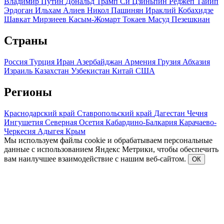
Владимир Путин
Дональд Трамп
Си Цзиньпин
Реджеп Тайип
Эрдоган
Ильхам Алиев
Никол Пашинян
Ираклий Кобахидзе
Шавкат Мирзиеев
Касым-Жомарт Токаев
Масуд Пезешкиан
Страны
Россия
Турция
Иран
Азербайджан
Армения
Грузия
Абхазия
Израиль
Казахстан
Узбекистан
Китай
США
Регионы
Краснодарский край
Ставропольский край
Дагестан
Чечня
Ингушетия
Северная Осетия
Кабардино-Балкария
Карачаево-
Черкесия
Адыгея
Крым
Мы используем файлы cookie и обрабатываем персональные
данные с использованием Яндекс Метрики, чтобы обеспечить
вам наилучшее взаимодействие с нашим веб-сайтом.
ОК