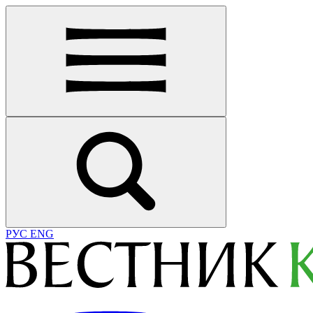
РУС
ENG