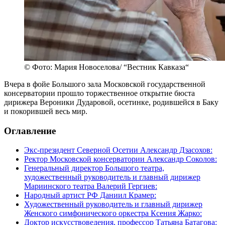
© Фото: Мария Новоселова/ “Вестник Кавказа“
Вчера в фойе Большого зала Московской государственной
консерватории прошло торжественное открытие бюста
дирижера Вероники Дударовой, осетинке, родившейся в Баку
и покорившей весь мир.
Оглавление
Экс-президент Северной Осетии Александр Дзасохов:
Ректор Московской консерватории Александр Соколов:
Генеральный директор Большого театра,
художественный руководитель и главный дирижер
Мариинского театра Валерий Гергиев:
Народный артист РФ Даниил Крамер:
Художественный руководитель и главный дирижер
Женского симфонического оркестра Ксения Жарко:
Доктор искусствоведения, профессор Татьяна Батагова: