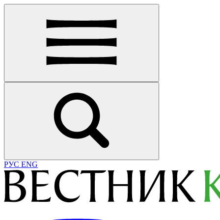
РУС
ENG