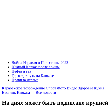
Война Израиля и Палестины 2023
Южный Кавказ после войны
Нефть и газ
Где отдохнуть на Кавказе
Правила ислама
Карабахское возрождение
Спорт
Фото
Видео
Здоровье
Кухня
Вестник Кавказа
—
Все новости
На днях может быть подписано крупней