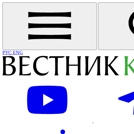
РУС
ENG