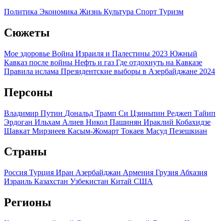
Политика
Экономика
Жизнь
Культура
Спорт
Туризм
Сюжеты
Мое здоровье
Война Израиля и Палестины 2023
Южный
Кавказ после войны
Нефть и газ
Где отдохнуть на Кавказе
Правила ислама
Президентские выборы в Азербайджане 2024
Персоны
Владимир Путин
Дональд Трамп
Си Цзиньпин
Реджеп Тайип
Эрдоган
Ильхам Алиев
Никол Пашинян
Ираклий Кобахидзе
Шавкат Мирзиеев
Касым-Жомарт Токаев
Масуд Пезешкиан
Страны
Россия
Турция
Иран
Азербайджан
Армения
Грузия
Абхазия
Израиль
Казахстан
Узбекистан
Китай
США
Регионы