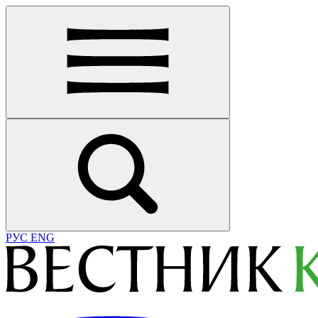
РУС
ENG