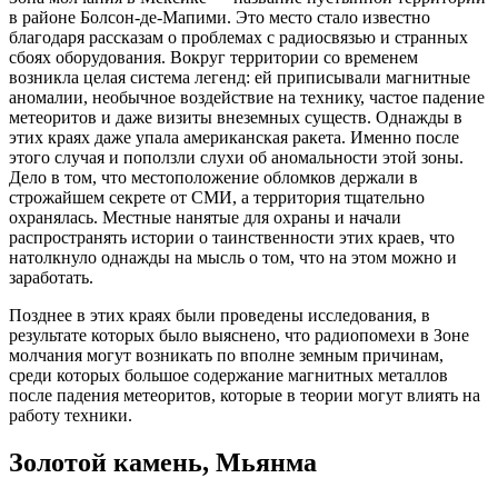
в районе Болсон-де-Мапими. Это место стало известно
благодаря рассказам о проблемах с радиосвязью и странных
сбоях оборудования. Вокруг территории со временем
возникла целая система легенд: ей приписывали магнитные
аномалии, необычное воздействие на технику, частое падение
метеоритов и даже визиты внеземных существ. Однажды в
этих краях даже упала американская ракета. Именно после
этого случая и поползли слухи об аномальности этой зоны.
Дело в том, что местоположение обломков держали в
строжайшем секрете от СМИ, а территория тщательно
охранялась. Местные нанятые для охраны и начали
распространять истории о таинственности этих краев, что
натолкнуло однажды на мысль о том, что на этом можно и
заработать.
Позднее в этих краях были проведены исследования, в
результате которых было выяснено, что радиопомехи в Зоне
молчания могут возникать по вполне земным причинам,
среди которых большое содержание магнитных металлов
после падения метеоритов, которые в теории могут влиять на
работу техники.
Золотой камень, Мьянма