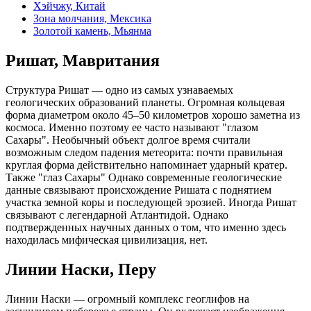
Хэйчжу, Китай
Зона молчания, Мексика
Золотой камень, Мьянма
Ришат, Мавритания
Структура Ришат — одно из самых узнаваемых
геологических образований планеты. Огромная кольцевая
форма диаметром около 45–50 километров хорошо заметна из
космоса. Именно поэтому ее часто называют "глазом
Сахары". Необычный объект долгое время считали
возможным следом падения метеорита: почти правильная
круглая форма действительно напоминает ударный кратер.
Также "глаз Сахары" Однако современные геологические
данные связывают происхождение Ришата с поднятием
участка земной коры и последующей эрозией. Иногда Ришат
связывают с легендарной Атлантидой. Однако
подтвержденных научных данных о том, что именно здесь
находилась мифическая цивилизация, нет.
Линии Наски, Перу
Линии Наски — огромный комплекс геоглифов на