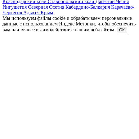
Краснодарский край
Ставропольский край
Дагестан
Чечня
Ингушетия
Северная Осетия
Кабардино-Балкария
Карачаево-
Черкесия
Адыгея
Крым
Мы используем файлы cookie и обрабатываем персональные
данные с использованием Яндекс Метрики, чтобы обеспечить
вам наилучшее взаимодействие с нашим веб-сайтом.
ОК