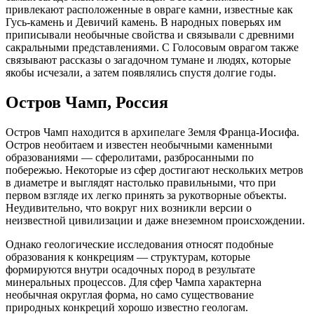
привлекают расположенные в овраге камни, известные как
Гусь-камень и Девичий камень. В народных поверьях им
приписывали необычные свойства и связывали с древними
сакральными представлениями. С Голосовым оврагом также
связывают рассказы о загадочном тумане и людях, которые
якобы исчезали, а затем появлялись спустя долгие годы.
Остров Чамп, Россия
Остров Чамп находится в архипелаге Земля Франца-Иосифа.
Остров необитаем и известен необычными каменными
образованиями — сферолитами, разбросанными по
побережью. Некоторые из сфер достигают нескольких метров
в диаметре и выглядят настолько правильными, что при
первом взгляде их легко принять за рукотворные объекты.
Неудивительно, что вокруг них возникли версии о
неизвестной цивилизации и даже внеземном происхождении.
Однако геологические исследования относят подобные
образования к конкрециям — структурам, которые
формируются внутри осадочных пород в результате
минеральных процессов. Для сфер Чампа характерна
необычная округлая форма, но само существование
природных конкреций хорошо известно геологам.