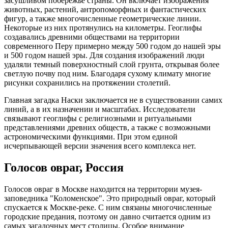
засушливом побережье страны. Он включает изображения
животных, растений, антропоморфных и фантастических
фигур, а также многочисленные геометрические линии.
Некоторые из них протянулись на километры. Геоглифы
создавались древними обществами на территории
современного Перу примерно между 500 годом до нашей эры
и 500 годом нашей эры. Для создания изображений люди
удаляли темный поверхностный слой грунта, открывая более
светлую почву под ним. Благодаря сухому климату многие
рисунки сохранились на протяжении столетий.
Главная загадка Наски заключается не в существовании самих
линий, а в их назначении и масштабах. Исследователи
связывают геоглифы с религиозными и ритуальными
представлениями древних обществ, а также с возможными
астрономическими функциями. При этом единой
исчерпывающей версии значения всего комплекса нет.
Голосов овраг, Россия
Голосов овраг в Москве находится на территории музея-
заповедника "Коломенское". Это природный овраг, который
спускается к Москве-реке. С ним связаны многочисленные
городские предания, поэтому он давно считается одним из
самых загадочных мест столицы. Особое внимание