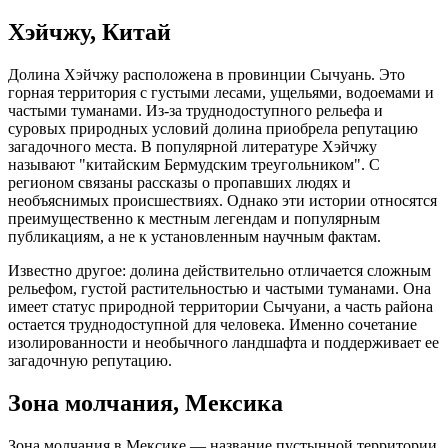
Хэйчжу, Китай
Долина Хэйчжу расположена в провинции Сычуань. Это
горная территория с густыми лесами, ущельями, водоемами и
частыми туманами. Из-за труднодоступного рельефа и
суровых природных условий долина приобрела репутацию
загадочного места. В популярной литературе Хэйчжу
называют "китайским Бермудским треугольником". С
регионом связаны рассказы о пропавших людях и
необъяснимых происшествиях. Однако эти истории относятся
преимущественно к местным легендам и популярным
публикациям, а не к установленным научным фактам.
Известно другое: долина действительно отличается сложным
рельефом, густой растительностью и частыми туманами. Она
имеет статус природной территории Сычуани, а часть района
остается труднодоступной для человека. Именно сочетание
изолированности и необычного ландшафта и поддерживает ее
загадочную репутацию.
Зона молчания, Мексика
Зона молчания в Мексике — название пустынной территории