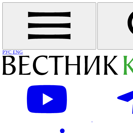
РУС
ENG