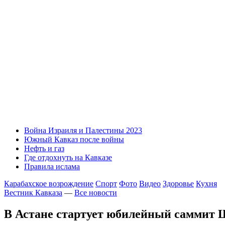
Война Израиля и Палестины 2023
Южный Кавказ после войны
Нефть и газ
Где отдохнуть на Кавказе
Правила ислама
Карабахское возрождение
Спорт
Фото
Видео
Здоровье
Кухня
Вестник Кавказа
—
Все новости
В Астане стартует юбилейный саммит