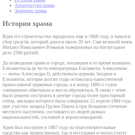
Архитектура храма
Значение храма
История храма
Идея его строительства зародилась еще в 1868 году, и начался
сбор средств, который длился около 20 лет. Сам великий князь
Михаил Николаевич Романов пожертвовал на богоугодное
дело 2500 рублей.
До возведения храма в городе, носившем в то время название
Елизаветполь (в честь императрицы Елизаветы Алексеевны
— жены Александра I), действовала церковь Захария и
Елизаветы, которая долгие годы оставалась единственной
православной церковью города, а к концу 1880-х годов
совершенно обветшала и могла обрушиться. В связи с этим
было решено построить в центре города более просторный
собор, закладка которого была совершена 22 апреля 1884 года
при участии экзарха Грузии Павла и при большом стечении
местного населения, состоящего из людей разных
национальностей, сословий и вероисповеданий.
Храм был построен в 1887 году на благотворительные
средства как православных, так и мусульман и носил статус