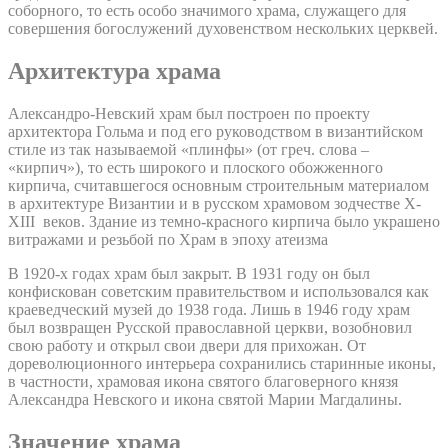
соборного, то есть особо значимого храма, служащего для
совершения богослужений духовенством нескольких церквей.
Архитектура храма
Александро-Невский храм был построен по проекту
архитектора Гольма и под его руководством в византийском
стиле из так называемой «плинфы» (от греч. слова –
«кирпич»), то есть широкого и плоского обожженного
кирпича, считавшегося основным строительным материалом
в архитектуре Византии и в русском храмовом зодчестве X-
XIII веков. Здание из темно-красного кирпича было украшено
витражами и резьбой по Храм в эпоху атеизма
В 1920-х годах храм был закрыт. В 1931 году он был
конфискован советским правительством и использовался как
краеведческий музей до 1938 года. Лишь в 1946 году храм
был возвращен Русской православной церкви, возобновил
свою работу и открыл свои двери для прихожан. От
дореволюционного интерьера сохранились старинные иконы,
в частности, храмовая икона святого благоверного князя
Александра Невского и икона святой Марии Магдалины.
Значение храма