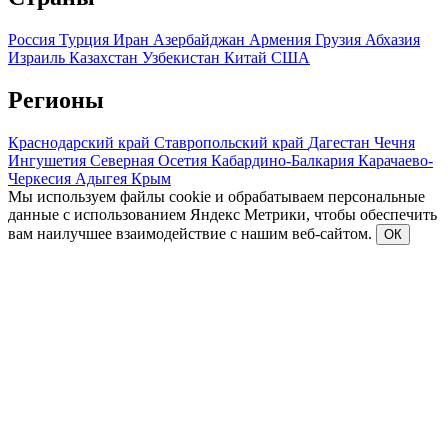
Россия
Турция
Иран
Азербайджан
Армения
Грузия
Абхазия
Израиль
Казахстан
Узбекистан
Китай
США
Регионы
Краснодарский край
Ставропольский край
Дагестан
Чечня
Ингушетия
Северная Осетия
Кабардино-Балкария
Карачаево-
Черкесия
Адыгея
Крым
Мы используем файлы cookie и обрабатываем персональные
данные с использованием Яндекс Метрики, чтобы обеспечить
вам наилучшее взаимодействие с нашим веб-сайтом.
ОК