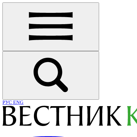
РУС
ENG