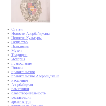
Статьи
Новости Азербайджана
Новости Культуры
Общество
Праздники
Музеи
Традиции
История
православие
Гянджа
правительство
правительство Азербайджана
население
Азербайджан
памятники
благотворительность
реставрация
архитектура
религии на Кавказе