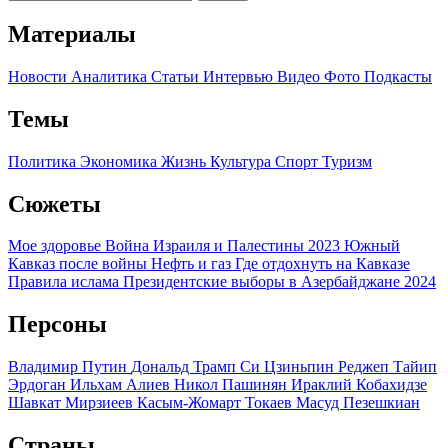
Материалы
Новости
Аналитика
Статьи
Интервью
Видео
Фото
Подкасты
Темы
Политика
Экономика
Жизнь
Культура
Спорт
Туризм
Сюжеты
Мое здоровье
Война Израиля и Палестины 2023
Южный
Кавказ после войны
Нефть и газ
Где отдохнуть на Кавказе
Правила ислама
Президентские выборы в Азербайджане 2024
Персоны
Владимир Путин
Дональд Трамп
Си Цзиньпин
Реджеп Тайип
Эрдоган
Ильхам Алиев
Никол Пашинян
Ираклий Кобахидзе
Шавкат Мирзиеев
Касым-Жомарт Токаев
Масуд Пезешкиан
Страны