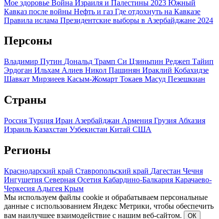
Мое здоровье
Война Израиля и Палестины 2023
Южный
Кавказ после войны
Нефть и газ
Где отдохнуть на Кавказе
Правила ислама
Президентские выборы в Азербайджане 2024
Персоны
Владимир Путин
Дональд Трамп
Си Цзиньпин
Реджеп Тайип
Эрдоган
Ильхам Алиев
Никол Пашинян
Ираклий Кобахидзе
Шавкат Мирзиеев
Касым-Жомарт Токаев
Масуд Пезешкиан
Страны
Россия
Турция
Иран
Азербайджан
Армения
Грузия
Абхазия
Израиль
Казахстан
Узбекистан
Китай
США
Регионы
Краснодарский край
Ставропольский край
Дагестан
Чечня
Ингушетия
Северная Осетия
Кабардино-Балкария
Карачаево-
Черкесия
Адыгея
Крым
Мы используем файлы cookie и обрабатываем персональные
данные с использованием Яндекс Метрики, чтобы обеспечить
вам наилучшее взаимодействие с нашим веб-сайтом.
ОК