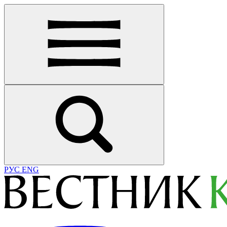
РУС
ENG