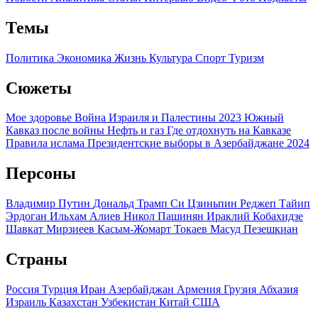
Темы
Политика
Экономика
Жизнь
Культура
Спорт
Туризм
Сюжеты
Мое здоровье
Война Израиля и Палестины 2023
Южный
Кавказ после войны
Нефть и газ
Где отдохнуть на Кавказе
Правила ислама
Президентские выборы в Азербайджане 2024
Персоны
Владимир Путин
Дональд Трамп
Си Цзиньпин
Реджеп Тайип
Эрдоган
Ильхам Алиев
Никол Пашинян
Ираклий Кобахидзе
Шавкат Мирзиеев
Касым-Жомарт Токаев
Масуд Пезешкиан
Страны
Россия
Турция
Иран
Азербайджан
Армения
Грузия
Абхазия
Израиль
Казахстан
Узбекистан
Китай
США