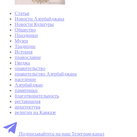
Статьи
Новости Азербайджана
Новости Культуры
Общество
Праздники
Музеи
Традиции
История
православие
Гянджа
правительство
правительство Азербайджана
население
Азербайджан
памятники
благотворительность
реставрация
архитектура
религии на Кавказе
Подписывайтесь на наш Телеграм-канал