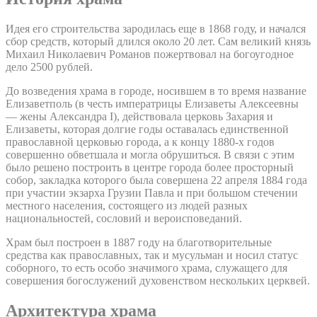
Идея его строительства зародилась еще в 1868 году, и начался
сбор средств, который длился около 20 лет. Сам великий князь
Михаил Николаевич Романов пожертвовал на богоугодное
дело 2500 рублей.
До возведения храма в городе, носившем в то время название
Елизаветполь (в честь императрицы Елизаветы Алексеевны
— жены Александра I), действовала церковь Захария и
Елизаветы, которая долгие годы оставалась единственной
православной церковью города, а к концу 1880-х годов
совершенно обветшала и могла обрушиться. В связи с этим
было решено построить в центре города более просторный
собор, закладка которого была совершена 22 апреля 1884 года
при участии экзарха Грузии Павла и при большом стечении
местного населения, состоящего из людей разных
национальностей, сословий и вероисповеданий.
Храм был построен в 1887 году на благотворительные
средства как православных, так и мусульман и носил статус
соборного, то есть особо значимого храма, служащего для
совершения богослужений духовенством нескольких церквей.
Архитектура храма