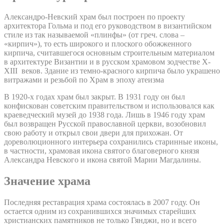
Александро-Невский храм был построен по проекту
архитектора Гольма и под его руководством в византийском
стиле из так называемой «плинфы» (от греч. слова –
«кирпич»), то есть широкого и плоского обожженного
кирпича, считавшегося основным строительным материалом
в архитектуре Византии и в русском храмовом зодчестве X-
XIII веков. Здание из темно-красного кирпича было украшено
витражами и резьбой по Храм в эпоху атеизма
В 1920-х годах храм был закрыт. В 1931 году он был
конфискован советским правительством и использовался как
краеведческий музей до 1938 года. Лишь в 1946 году храм
был возвращен Русской православной церкви, возобновил
свою работу и открыл свои двери для прихожан. От
дореволюционного интерьера сохранились старинные иконы,
в частности, храмовая икона святого благоверного князя
Александра Невского и икона святой Марии Магдалины.
Значение храма
Последняя реставрация храма состоялась в 2007 году. Он
остается одним из сохранившихся значимых старейших
христианских памятников не только Гянджи, но и всего