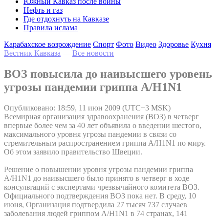
Южный Кавказ после войны
Нефть и газ
Где отдохнуть на Кавказе
Правила ислама
Карабахское возрождение
Спорт
Фото
Видео
Здоровье
Кухня
Вестник Кавказа
—
Все новости
ВОЗ повысила до наивысшего уровень
угрозы пандемии гриппа A/H1N1
Опубликовано: 18:59, 11 июн 2009 (UTC+3 MSK)
Всемирная организация здравоохранения (ВОЗ) в четверг
впервые более чем за 40 лет объявила о введении шестого,
максимального уровня угрозы пандемии в связи со
стремительным распространением гриппа A/H1N1 по миру.
Об этом заявило правительство Швеции.
Решение о повышении уровня угрозы пандемии гриппа
A/H1N1 до наивысшего было принято в четверг в ходе
консультаций с экспертами чрезвычайного комитета ВОЗ.
Официального подтверждения ВОЗ пока нет. В среду, 10
июня, Организация подтвердила 27 тысяч 737 случаев
заболевания людей гриппом A/H1N1 в 74 странах, 141