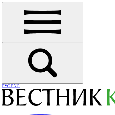
РУС
ENG