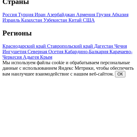
Страны
Россия
Турция
Иран
Азербайджан
Армения
Грузия
Абхазия
Израиль
Казахстан
Узбекистан
Китай
США
Регионы
Краснодарский край
Ставропольский край
Дагестан
Чечня
Ингушетия
Северная Осетия
Кабардино-Балкария
Карачаево-
Черкесия
Адыгея
Крым
Мы используем файлы cookie и обрабатываем персональные
данные с использованием Яндекс Метрики, чтобы обеспечить
вам наилучшее взаимодействие с нашим веб-сайтом.
ОК