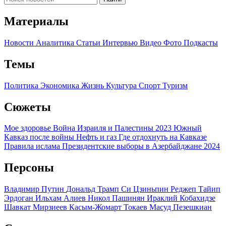
Материалы
Новости
Аналитика
Статьи
Интервью
Видео
Фото
Подкасты
Темы
Политика
Экономика
Жизнь
Культура
Спорт
Туризм
Сюжеты
Мое здоровье
Война Израиля и Палестины 2023
Южный
Кавказ после войны
Нефть и газ
Где отдохнуть на Кавказе
Правила ислама
Президентские выборы в Азербайджане 2024
Персоны
Владимир Путин
Дональд Трамп
Си Цзиньпин
Реджеп Тайип
Эрдоган
Ильхам Алиев
Никол Пашинян
Ираклий Кобахидзе
Шавкат Мирзиеев
Касым-Жомарт Токаев
Масуд Пезешкиан