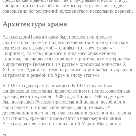
средства как православных, так и мусульман и носил статус
соборного, то есть особо значимого храма, служащего для
совершения богослужений духовенством нескольких церквей.
Архитектура храма
Александро-Невский храм был построен по проекту
архитектора Гольма и под его руководством в византийском
стиле из так называемой «плинфы» (от греч. слова –
«кирпич»), то есть широкого и плоского обожженного
кирпича, считавшегося основным строительным материалом
в архитектуре Византии и в русском храмовом зодчестве X-
XIII веков. Здание из темно-красного кирпича было украшено
витражами и резьбой по Храм в эпоху атеизма
В 1920-х годах храм был закрыт. В 1931 году он был
конфискован советским правительством и использовался как
краеведческий музей до 1938 года. Лишь в 1946 году храм
был возвращен Русской православной церкви, возобновил
свою работу и открыл свои двери для прихожан. От
дореволюционного интерьера сохранились старинные иконы,
в частности, храмовая икона святого благоверного князя
Александра Невского и икона святой Марии Магдалины.