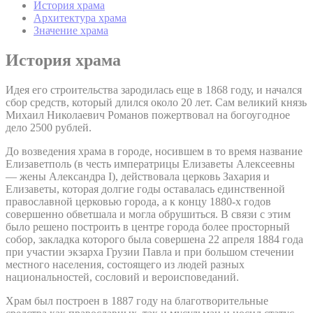
История храма
Архитектура храма
Значение храма
История храма
Идея его строительства зародилась еще в 1868 году, и начался
сбор средств, который длился около 20 лет. Сам великий князь
Михаил Николаевич Романов пожертвовал на богоугодное
дело 2500 рублей.
До возведения храма в городе, носившем в то время название
Елизаветполь (в честь императрицы Елизаветы Алексеевны
— жены Александра I), действовала церковь Захария и
Елизаветы, которая долгие годы оставалась единственной
православной церковью города, а к концу 1880-х годов
совершенно обветшала и могла обрушиться. В связи с этим
было решено построить в центре города более просторный
собор, закладка которого была совершена 22 апреля 1884 года
при участии экзарха Грузии Павла и при большом стечении
местного населения, состоящего из людей разных
национальностей, сословий и вероисповеданий.
Храм был построен в 1887 году на благотворительные