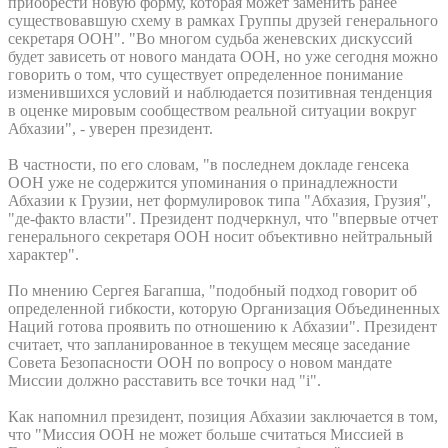
приобрести новую форму, которая может заменить ранее
существовавшую схему в рамках Группы друзей генерального
секретаря ООН". "Во многом судьба женевских дискуссий
будет зависеть от нового мандата ООН, но уже сегодня можно
говорить о том, что существует определенное понимание
изменившихся условий и наблюдается позитивная тенденция
в оценке мировым сообществом реальной ситуации вокруг
Абхазии", - уверен президент.
В частности, по его словам, "в последнем докладе генсека
ООН уже не содержится упоминания о принадлежности
Абхазии к Грузии, нет формулировок типа "Абхазия, Грузия",
"де-факто власти". Президент подчеркнул, что "впервые отчет
генерального секретаря ООН носит объективно нейтральный
характер".
По мнению Сергея Багапша, "подобный подход говорит об
определенной гибкости, которую Организация Объединенных
Наций готова проявить по отношению к Абхазии". Президент
считает, что запланированное в текущем месяце заседание
Совета Безопасности ООН по вопросу о новом мандате
Миссии должно расставить все точки над "i".
Как напомнил президент, позиция Абхазии заключается в том,
что "Миссия ООН не может больше считаться Миссией в