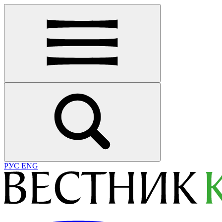
РУС
ENG