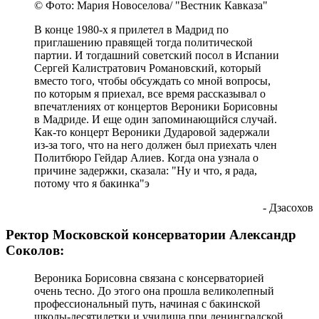
© Фото: Мария Новоселова/ "Вестник Кавказа"
В конце 1980-х я прилетел в Мадрид по
приглашению правящей тогда политической
партии. И тогдашний советский посол в Испании
Сергей Калистратович Романовский, который
вместо того, чтобы обсуждать со мной вопросы,
по которым я приехал, все время рассказывал о
впечатлениях от концертов Вероники Борисовны
в Мадриде. И еще один запоминающийся случай.
Как-то концерт Вероники Дударовой задержали
из-за того, что на него должен был приехать член
Политбюро Гейдар Алиев. Когда она узнала о
причине задержки, сказала: "Ну и что, я рада,
потому что я бакинка"э
- Дзасохов
Ректор Московской консерватории Александр
Соколов:
Вероника Борисовна связана с консерваторией
очень тесно. До этого она прошла великолепный
профессиональный путь, начиная с бакинской
школы-десятилетки и училища при ленинградской