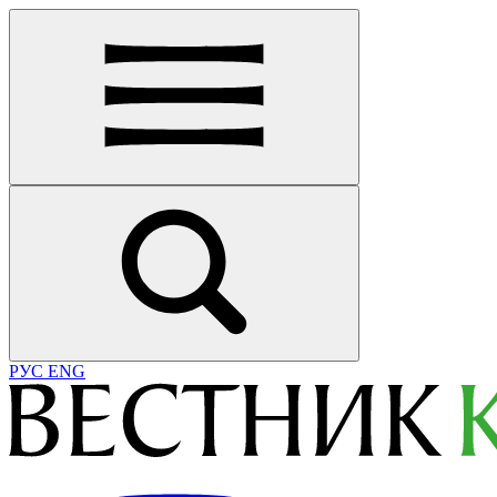
РУС
ENG