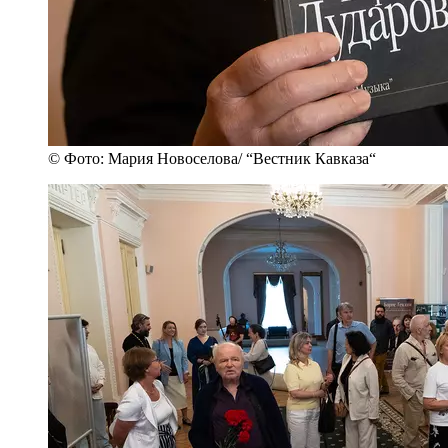
© Фото: Мария Новоселова/ “Вестник Кавказа“