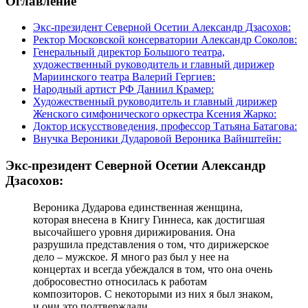
Оглавление
Экс-президент Северной Осетии Александр Дзасохов:
Ректор Московской консерватории Александр Соколов:
Генеральный директор Большого театра,
художественный руководитель и главный дирижер
Мариинского театра Валерий Гергиев:
Народный артист РФ Даниил Крамер:
Художественный руководитель и главный дирижер
Женского симфонического оркестра Ксения Жарко:
Доктор искусствоведения, профессор Татьяна Батагова:
Внучка Вероники Дударовой Вероника Вайнштейн:
Экс-президент Северной Осетии Александр
Дзасохов:
Вероника Дударова единственная женщина,
которая внесена в Книгу Гиннеса, как достигшая
высочайшего уровня дирижирования. Она
разрушила представления о том, что дирижерское
дело – мужское. Я много раз был у нее на
концертах и всегда убеждался в том, что она очень
добросовестно относилась к работам
композиторов. С некоторыми из них я был знаком,
и они это подтверждали.