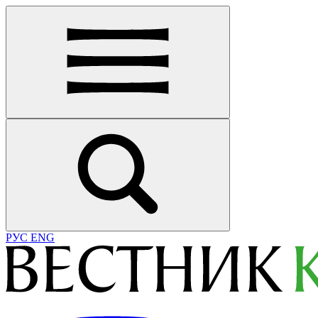
РУС
ENG