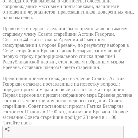
от мандатов, так выборы, в частности, голосование
сопровождались массовыми подтасовками, насилием в
отношении журналистов, правозащитников, доверенных лиц,
наблюдателей.
Право вести первое заседание было предоставлено самому
старшему члену Совета старейшин Астхик Геворгян.
Согласно 44 статье закона Армении «О местном
самоуправлении в городе Ереван», по результату выборов в
Совет старейшин Еревана Гагик Бегларян, занимающий
первую строку пропорционального списка правящей
Республиканской партии, стал первым избранным мэром
Еревана, оставаясь членом Совета старейшин.
Представив поименно каждого из членов Совета, Астхик
Геворкян огласила поставленные на повестку вопросы:
порядок присяги мэра и первый созыв Совета старейшин.
Первая церемония присяги избранного мэра Еревана должна
состояться через три дня после первого заседания Совета
старейшин. Совет постановил: присяга Гагика Бегларяна
состоится 11 июня в 11:00 в здании мэрии Еревана. Первое
заседание Совета старейшин пройдет 23 июня в 11:00.
Читайте нас в