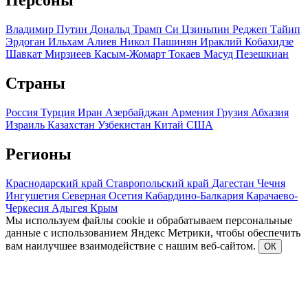
Персоны
Владимир Путин
Дональд Трамп
Си Цзиньпин
Реджеп Тайип
Эрдоган
Ильхам Алиев
Никол Пашинян
Ираклий Кобахидзе
Шавкат Мирзиеев
Касым-Жомарт Токаев
Масуд Пезешкиан
Страны
Россия
Турция
Иран
Азербайджан
Армения
Грузия
Абхазия
Израиль
Казахстан
Узбекистан
Китай
США
Регионы
Краснодарский край
Ставропольский край
Дагестан
Чечня
Ингушетия
Северная Осетия
Кабардино-Балкария
Карачаево-
Черкесия
Адыгея
Крым
Мы используем файлы cookie и обрабатываем персональные
данные с использованием Яндекс Метрики, чтобы обеспечить
вам наилучшее взаимодействие с нашим веб-сайтом.
ОК