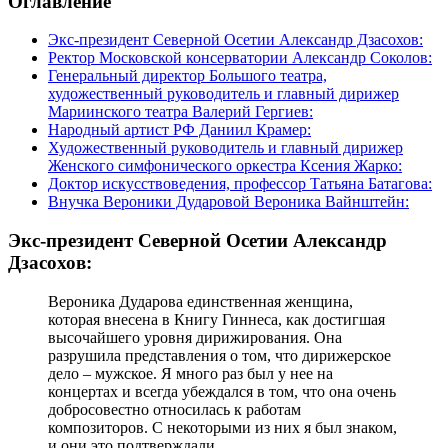
Оглавление
Экс-президент Северной Осетии Александр Дзасохов:
Ректор Московской консерватории Александр Соколов:
Генеральный директор Большого театра,
художественный руководитель и главный дирижер
Мариинского театра Валерий Гергиев:
Народный артист РФ Даниил Крамер:
Художественный руководитель и главный дирижер
Женского симфонического оркестра Ксения Жарко:
Доктор искусствоведения, профессор Татьяна Батагова:
Внучка Вероники Дударовой Вероника Вайнштейн:
Экс-президент Северной Осетии Александр
Дзасохов:
Вероника Дударова единственная женщина,
которая внесена в Книгу Гиннеса, как достигшая
высочайшего уровня дирижирования. Она
разрушила представления о том, что дирижерское
дело – мужское. Я много раз был у нее на
концертах и всегда убеждался в том, что она очень
добросовестно относилась к работам
композиторов. С некоторыми из них я был знаком,
и они это подтверждали.