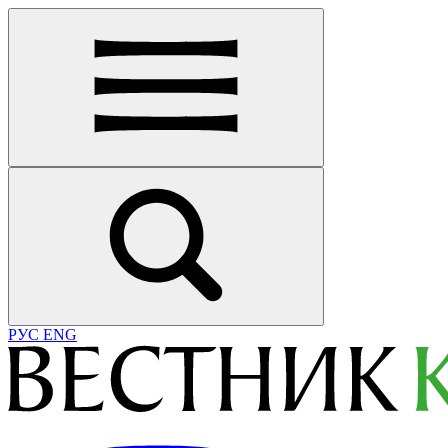
РУС
ENG