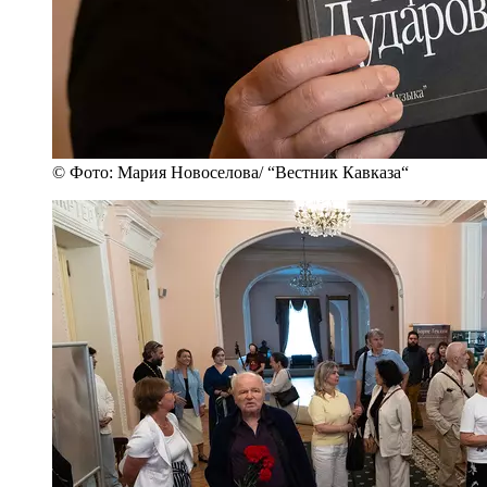
© Фото: Мария Новоселова/ “Вестник Кавказа“