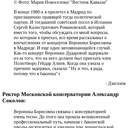
© Фото: Мария Новоселова/ "Вестник Кавказа"
В конце 1980-х я прилетел в Мадрид по
приглашению правящей тогда политической
партии. И тогдашний советский посол в Испании
Сергей Калистратович Романовский, который
вместо того, чтобы обсуждать со мной вопросы,
по которым я приехал, все время рассказывал о
впечатлениях от концертов Вероники Борисовны
в Мадриде. И еще один запоминающийся случай.
Как-то концерт Вероники Дударовой задержали
из-за того, что на него должен был приехать член
Политбюро Гейдар Алиев. Когда она узнала о
причине задержки, сказала: "Ну и что, я рада,
потому что я бакинка"э
- Дзасохов
Ректор Московской консерватории Александр
Соколов:
Вероника Борисовна связана с консерваторией
очень тесно. До этого она прошла великолепный
профессиональный путь, начиная с бакинской
школы-десятилетки и училища при ленинградской