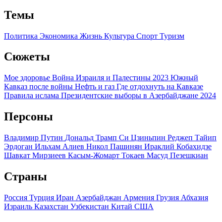
Темы
Политика
Экономика
Жизнь
Культура
Спорт
Туризм
Сюжеты
Мое здоровье
Война Израиля и Палестины 2023
Южный
Кавказ после войны
Нефть и газ
Где отдохнуть на Кавказе
Правила ислама
Президентские выборы в Азербайджане 2024
Персоны
Владимир Путин
Дональд Трамп
Си Цзиньпин
Реджеп Тайип
Эрдоган
Ильхам Алиев
Никол Пашинян
Ираклий Кобахидзе
Шавкат Мирзиеев
Касым-Жомарт Токаев
Масуд Пезешкиан
Страны
Россия
Турция
Иран
Азербайджан
Армения
Грузия
Абхазия
Израиль
Казахстан
Узбекистан
Китай
США