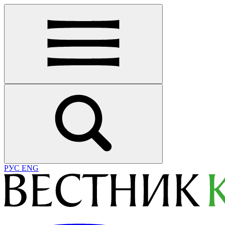
РУС
ENG