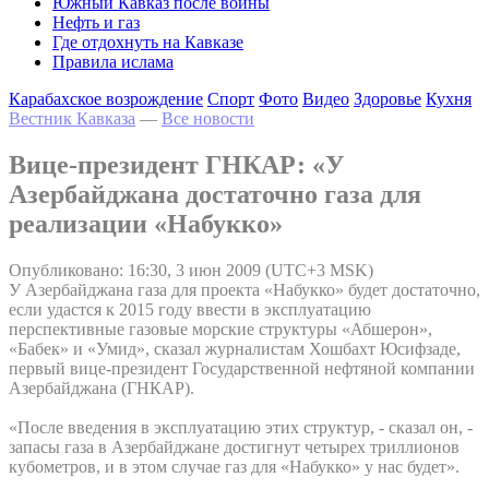
Южный Кавказ после войны
Нефть и газ
Где отдохнуть на Кавказе
Правила ислама
Карабахское возрождение
Спорт
Фото
Видео
Здоровье
Кухня
Вестник Кавказа
—
Все новости
Вице-президент ГНКАР: «У
Азербайджана достаточно газа для
реализации «Набукко»
Опубликовано: 16:30, 3 июн 2009 (UTC+3 MSK)
У Азербайджана газа для проекта «Набукко» будет достаточно,
если удастся к 2015 году ввести в эксплуатацию
перспективные газовые морские структуры «Абшерон»,
«Бабек» и «Умид», сказал журналистам Хошбахт Юсифзаде,
первый вице-президент Государственной нефтяной компании
Азербайджана (ГНКАР).
«После введения в эксплуатацию этих структур, - сказал он, -
запасы газа в Азербайджане достигнут четырех триллионов
кубометров, и в этом случае газ для «Набукко» у нас будет».