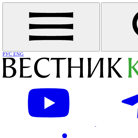
РУС
ENG