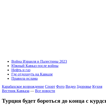
Война Израиля и Палестины 2023
Южный Кавказ после войны
Нефть и газ
Где отдохнуть на Кавказе
Правила ислама
Карабахское возрождение
Спорт
Фото
Видео
Здоровье
Кухня
Вестник Кавказа
—
Все новости
Турция будет бороться до конца с курд