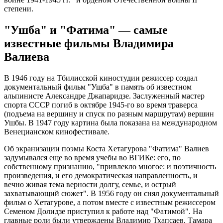
степени.
"Ушба" и "Фатима" — самые
известные фильмы Владимира
Валиева
В 1946 году на Тбилисской киностудии режиссер создал
документальный фильм "Ушба" в память об известном
альпинисте Александре Джапаридзе. Заслуженный мастер
спорта СССР погиб в октябре 1945-го во время траверса
(подъема на вершину и спуск по разным маршрутам) вершин
Ушбы. В 1947 году картина была показана на международном
Венецианском кинофестивале.
Об экранизации поэмы Коста Хетагурова "Фатима" Валиев
задумывался еще во время учебы во ВГИКе: его, по
собственному признанию, "привлекло многое: и поэтичность
произведения, и его демократическая направленность, и
вечно живая тема верности долгу, семье, и острый
захватывающий сюжет". В 1956 году он снял документальный
фильм о Хетагурове, а потом вместе с известным режиссером
Семеном Долидзе приступил к работе над "Фатимой". На
главные роли были утверждены Владимир Тхапсаев, Тамара