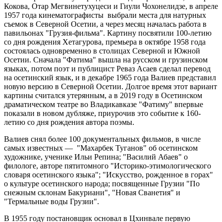
Кокова, Отар Мегвинетухуцеси и Гиули Чохонелидзе, в апреле
1957 года кинематографисты выбрали места для натурных
съемок в Северной Осетии, а через месяц началась работа в
павильонах "Грузия-фильма". Картину посвятили 100-летию
со дня рождения Хетагурова, премьера в октябре 1958 года
состоялась одновременно в столицах Северной и Южной
Осетии. Сначала "Фатима" вышла на русском и грузинском
языках, потом поэт и публицист Реваз Асаев сделал перевод
на осетинский язык, и в декабре 1965 года Валиев представил
новую версию в Северной Осетии. Долгое время этот вариант
картины считался утерянным, а в 2019 году в Осетинском
драматическом театре во Владикавказе "Фатиму" впервые
показали в новом дубляже, приурочив это событие к 160-
летию со дня рождения автора поэмы.
Валиев снял более 100 документальных фильмов, в числе
самых известных — "Махарбек Туганов" об осетинском
художнике, ученике Ильи Репина; "Василий Абаев" о
филологе, авторе пятитомного "Историко-этимологического
словаря осетинского языка"; "Искусство, рожденное в горах"
о культуре осетинского народа; посвященные Грузии "По
снежным склонам Бакуриани", "Новая Сванетия" и
"Термальные воды Грузии".
В 1955 году постановщик основал в Цхинвале первую