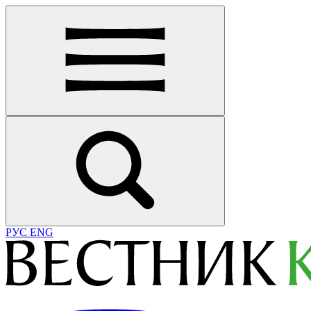
РУС
ENG