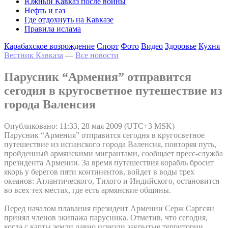
Южный Кавказ после войны
Нефть и газ
Где отдохнуть на Кавказе
Правила ислама
Карабахское возрождение
Спорт
Фото
Видео
Здоровье
Кухня
Вестник Кавказа
—
Все новости
Парусник “Армения” отправится
сегодня в кругосветное путешествие из
города Валенсия
Опубликовано: 11:33, 28 мая 2009 (UTC+3 MSK)
Парусник “Армения” отправится сегодня в кругосветное
путешествие из испанского города Валенсия, повторяя путь,
пройденный армянскими мигрантами, сообщает пресс-служба
президента Армении. За время путешествия корабль бросит
якорь у берегов пяти континентов, войдет в воды трех
океанов: Атлантического, Тихого и Индийского, остановится
во всех тех местах, где есть армянские общины.
Перед началом плавания президент Армении Серж Саргсян
принял членов экипажа парусника. Отметив, что сегодня,
когда с карты земли давно исчезли закрытые территории,