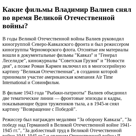
Какие фильмы Владимир Валиев снял
во время Великой Отечественной
войны?
В годы Великой Отечественной войны Валиев руководил
киногруппой Северо-Кавказского фронта и был режиссером
киногруппы Черноморского флота. Отснятые им материалы
вошли в документальные фильмы "Кавказ" и "Генерал
Леселидзе", киножурналы "Советская Грузия" и "Новости
дня", а позже Роман Кармен включил их в многосерийную
картину "Великая Отечественная", в создании которой
принимали участие американская компания Air Time
International и Совинфильм.
В фильме 1943 года "Рыбаки-патриоты" Валиев объединил
две тематические линии — фронтовые эпизоды и кадры,
показывающие будни тружеников тыла, а в 1945-м снял
картину "Возвращение с Победой".
Режиссер был награжден медалями "За оборону Кавказа", "За
победу над Германией в Великой Отечественной войне 1941-
1945 гг.", "За доблестный труд в Великой Отечественной
войне 1941-1945 гг." и орденом Отечественной войны II