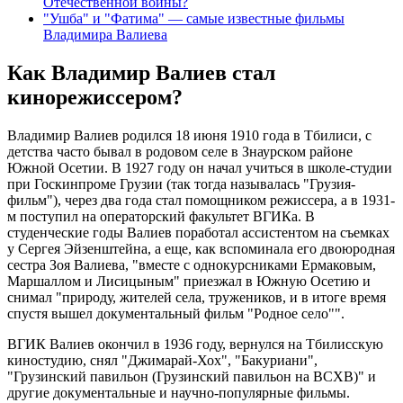
Отечественной войны?
"Ушба" и "Фатима" — самые известные фильмы
Владимира Валиева
Как Владимир Валиев стал
кинорежиссером?
Владимир Валиев родился 18 июня 1910 года в Тбилиси, с
детства часто бывал в родовом селе в Знаурском районе
Южной Осетии. В 1927 году он начал учиться в школе-студии
при Госкинпроме Грузии (так тогда называлась "Грузия-
фильм"), через два года стал помощником режиссера, а в 1931-
м поступил на операторский факультет ВГИКа. В
студенческие годы Валиев поработал ассистентом на съемках
у Сергея Эйзенштейна, а еще, как вспоминала его двоюродная
сестра Зоя Валиева, "вместе с однокурсниками Ермаковым,
Маршаллом и Лисицыным" приезжал в Южную Осетию и
снимал "природу, жителей села, тружеников, и в итоге время
спустя вышел документальный фильм "Родное село"".
ВГИК Валиев окончил в 1936 году, вернулся на Тбилисскую
киностудию, снял "Джимарай-Хох", "Бакуриани",
"Грузинский павильон (Грузинский павильон на ВСХВ)" и
другие документальные и научно-популярные фильмы.