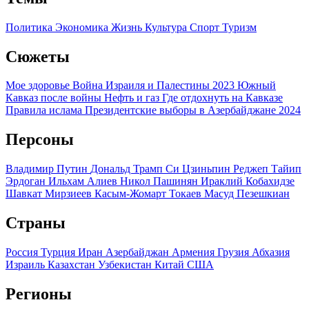
Политика
Экономика
Жизнь
Культура
Спорт
Туризм
Сюжеты
Мое здоровье
Война Израиля и Палестины 2023
Южный
Кавказ после войны
Нефть и газ
Где отдохнуть на Кавказе
Правила ислама
Президентские выборы в Азербайджане 2024
Персоны
Владимир Путин
Дональд Трамп
Си Цзиньпин
Реджеп Тайип
Эрдоган
Ильхам Алиев
Никол Пашинян
Ираклий Кобахидзе
Шавкат Мирзиеев
Касым-Жомарт Токаев
Масуд Пезешкиан
Страны
Россия
Турция
Иран
Азербайджан
Армения
Грузия
Абхазия
Израиль
Казахстан
Узбекистан
Китай
США
Регионы