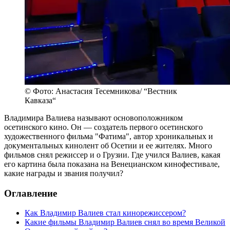
© Фото: Анастасия Тесемникова/ “Вестник
Кавказа“
Владимира Валиева называют основоположником
осетинского кино. Он — создатель первого осетинского
художественного фильма "Фатима", автор хроникальных и
документальных кинолент об Осетии и ее жителях. Много
фильмов снял режиссер и о Грузии. Где учился Валиев, какая
его картина была показана на Венецианском кинофестивале,
какие награды и звания получил?
Оглавление
Как Владимир Валиев стал кинорежиссером?
Какие фильмы Владимир Валиев снял во время Великой