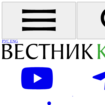
РУС
ENG