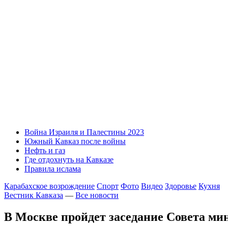
Война Израиля и Палестины 2023
Южный Кавказ после войны
Нефть и газ
Где отдохнуть на Кавказе
Правила ислама
Карабахское возрождение
Спорт
Фото
Видео
Здоровье
Кухня
Вестник Кавказа
—
Все новости
В Москве пройдет заседание Совета м