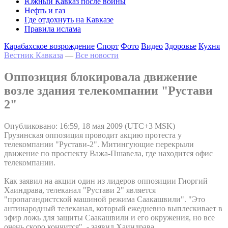
Южный Кавказ после войны
Нефть и газ
Где отдохнуть на Кавказе
Правила ислама
Карабахское возрождение
Спорт
Фото
Видео
Здоровье
Кухня
Вестник Кавказа
—
Все новости
Оппозиция блокировала движение
возле здания телекомпании "Рустави
2"
Опубликовано: 16:59, 18 мая 2009 (UTC+3 MSK)
Грузинская оппозиция проводит акцию протеста у
телекомпании "Рустави-2". Митингующие перекрыли
движение по проспекту Важа-Пшавела, где находится офис
телекомпании.
Как заявил на акции один из лидеров оппозиции Гиоргий
Хаиндрава, телеканал "Рустави 2" является
"пропагандистской машиной режима Саакашвили". "Это
антинародный телеканал, который ежедневно выплескивает в
эфир ложь для защиты Саакашвили и его окружения, но все
очень скоро кончится", - заявил Хаиндрава.