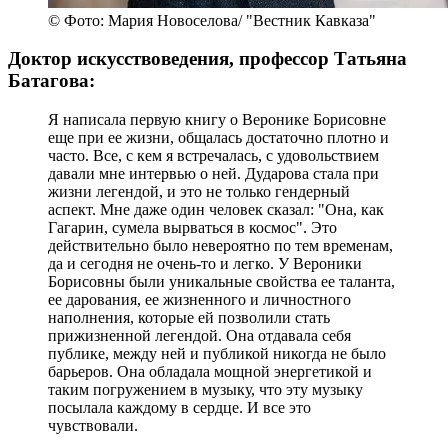
© Фото: Мария Новоселова/ "Вестник Кавказа"
Доктор искусствоведения, профессор Татьяна
Батагова:
Я написала первую книгу о Веронике Борисовне
еще при ее жизни, общалась достаточно плотно и
часто. Все, с кем я встречалась, с удовольствием
давали мне интервью о ней. Дударова стала при
жизни легендой, и это не только гендерный
аспект. Мне даже один человек сказал: "Она, как
Гагарин, сумела вырваться в космос". Это
действительно было невероятно по тем временам,
да и сегодня не очень-то и легко. У Вероники
Борисовны были уникальные свойства ее таланта,
ее дарования, ее жизненного и личностного
наполнения, которые ей позволили стать
прижизненной легендой. Она отдавала себя
публике, между ней и публикой никогда не было
барьеров. Она обладала мощной энергетикой и
таким погружением в музыку, что эту музыку
посылала каждому в сердце. И все это
чувствовали.