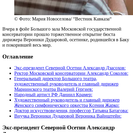
© Фото: Мария Новоселова/ “Вестник Кавказа“
Вчера в фойе Большого зала Московской государственной
консерватории прошло торжественное открытие бюста
дирижера Вероники Дударовой, осетинке, родившейся в Баку
и покорившей весь мир.
Оглавление
Экс-президент Северной Осетии Александр Дзасохов:
Ректор Московской консерватории Александр Соколов:
Генеральный директор Большого театра,
художественный руководитель и главный дирижер
Мариинского театра Валерий Гергиев:
Народный артист РФ Даниил Крамер:
Художественный руководитель и главный дирижер
Женского симфонического оркестра Ксения Жарко:
Доктор искусствоведения, профессор Татьяна Батагова:
Внучка Вероники Дударовой Вероника Вайнштейн:
Экс-президент Северной Осетии Александр