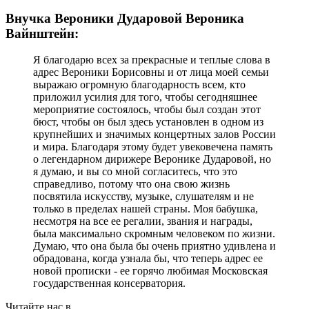
Внучка Вероники Дударовой Вероника
Вайнштейн:
Я благодарю всех за прекрасные и теплые слова в
адрес Вероники Борисовны и от лица моей семьи
выражаю огромную благодарность всем, кто
приложил усилия для того, чтобы сегодняшнее
мероприятие состоялось, чтобы был создан этот
бюст, чтобы он был здесь установлен в одном из
крупнейших и значимых концертных залов России
и мира. Благодаря этому будет увековечена память
о легендарном дирижере Веронике Дударовой, но
я думаю, и вы со мной согласитесь, что это
справедливо, потому что она свою жизнь
посвятила искусству, музыке, слушателям и не
только в пределах нашей страны. Моя бабушка,
несмотря на все ее регалии, звания и награды,
была максимально скромным человеком по жизни.
Думаю, что она была бы очень приятно удивлена и
обрадована, когда узнала бы, что теперь адрес ее
новой прописки - ее горячо любимая Московская
государственная консерватория.
Читайте нас в