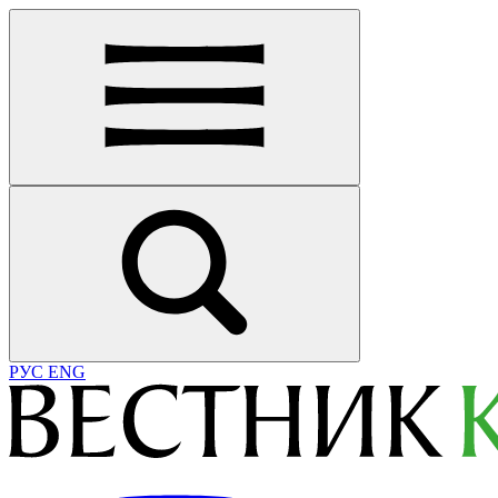
РУС
ENG