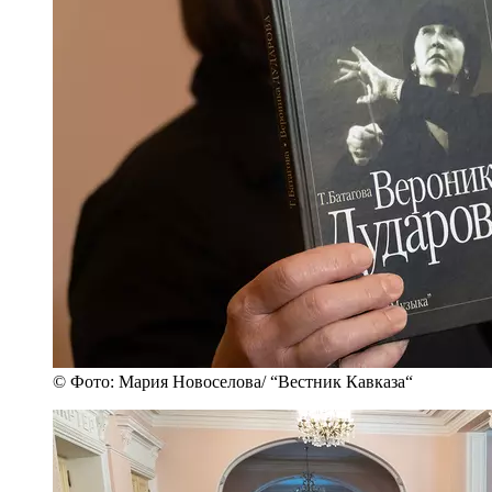
© Фото: Мария Новоселова/ “Вестник Кавказа“