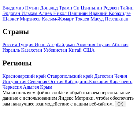
Владимир Путин
Дональд Трамп
Си Цзиньпин
Реджеп Тайип
Эрдоган
Ильхам Алиев
Никол Пашинян
Ираклий Кобахидзе
Шавкат Мирзиеев
Касым-Жомарт Токаев
Масуд Пезешкиан
Страны
Россия
Турция
Иран
Азербайджан
Армения
Грузия
Абхазия
Израиль
Казахстан
Узбекистан
Китай
США
Регионы
Краснодарский край
Ставропольский край
Дагестан
Чечня
Ингушетия
Северная Осетия
Кабардино-Балкария
Карачаево-
Черкесия
Адыгея
Крым
Мы используем файлы cookie и обрабатываем персональные
данные с использованием Яндекс Метрики, чтобы обеспечить
вам наилучшее взаимодействие с нашим веб-сайтом.
ОК