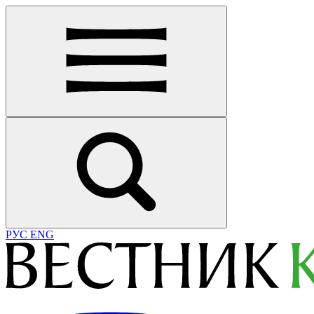
РУС
ENG