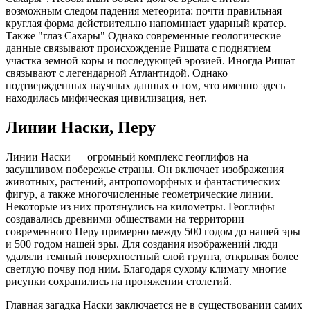
возможным следом падения метеорита: почти правильная
круглая форма действительно напоминает ударный кратер.
Также "глаз Сахары" Однако современные геологические
данные связывают происхождение Ришата с поднятием
участка земной коры и последующей эрозией. Иногда Ришат
связывают с легендарной Атлантидой. Однако
подтвержденных научных данных о том, что именно здесь
находилась мифическая цивилизация, нет.
Линии Наски, Перу
Линии Наски — огромный комплекс геоглифов на
засушливом побережье страны. Он включает изображения
животных, растений, антропоморфных и фантастических
фигур, а также многочисленные геометрические линии.
Некоторые из них протянулись на километры. Геоглифы
создавались древними обществами на территории
современного Перу примерно между 500 годом до нашей эры
и 500 годом нашей эры. Для создания изображений люди
удаляли темный поверхностный слой грунта, открывая более
светлую почву под ним. Благодаря сухому климату многие
рисунки сохранились на протяжении столетий.
Главная загадка Наски заключается не в существовании самих