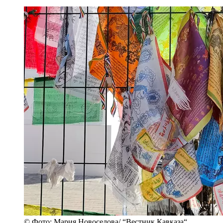
© Фото: Мария Новоселова/ “Вестник Кавказа“