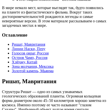
В мире немало мест, которые выглядят так, будто появились
на планете из фантастического фильма. Вокруг таких
достопримечательностей рождаются легенды и самые
невероятные версии. В этом материале рассказываем о самых
загадочных местах в мире.
Оглавление
Ришат, Мавритания
Линии Наски, Перу
Голосов овраг, Россия
Остров Чамп, Россия
Хэйчжу, Китай
Зона молчания, Мексика
Золотой камень, Мьянма
Ришат, Мавритания
Структура Ришат — одно из самых узнаваемых
геологических образований планеты. Огромная кольцевая
форма диаметром около 45–50 километров хорошо заметна из
космоса. Именно поэтому ее часто называют "глазом
Сахары". Необычный объект долгое время считали