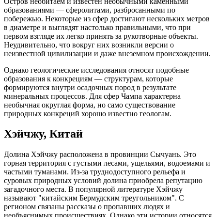
Остров необитаем и известен необычными каменными
образованиями — сферолитами, разбросанными по
побережью. Некоторые из сфер достигают нескольких метров
в диаметре и выглядят настолько правильными, что при
первом взгляде их легко принять за рукотворные объекты.
Неудивительно, что вокруг них возникли версии о
неизвестной цивилизации и даже внеземном происхождении.
Однако геологические исследования относят подобные
образования к конкрециям — структурам, которые
формируются внутри осадочных пород в результате
минеральных процессов. Для сфер Чампа характерна
необычная округлая форма, но само существование
природных конкреций хорошо известно геологам.
Хэйчжу, Китай
Долина Хэйчжу расположена в провинции Сычуань. Это
горная территория с густыми лесами, ущельями, водоемами и
частыми туманами. Из-за труднодоступного рельефа и
суровых природных условий долина приобрела репутацию
загадочного места. В популярной литературе Хэйчжу
называют "китайским Бермудским треугольником". С
регионом связаны рассказы о пропавших людях и
необъяснимых происшествиях. Однако эти истории относятся