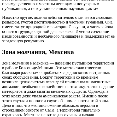
преимущественно к местным легендам и популярным
публикациям, а не к установленным научным фактам.
Известно другое: долина действительно отличается сложным
рельефом, густой растительностью и частыми туманами. Она
имеет статус природной территории Сычуани, а часть района
остается труднодоступной для человека. Именно сочетание
изолированности и необычного ландшафта и поддерживает ее
загадочную репутацию.
Зона молчания, Мексика
Зона молчания в Мексике — название пустынной территории
в районе Болсон-де-Мапими. Это место стало известно
благодаря рассказам о проблемах с радиосвязью и странных
сбоях оборудования. Вокруг территории со временем
возникла целая система легенд: ей приписывали магнитные
аномалии, необычное воздействие на технику, частое падение
метеоритов и даже визиты внеземных существ. Однажды в
этих краях даже упала американская ракета. Именно после
этого случая и поползли слухи об аномальности этой зоны.
Дело в том, что местоположение обломков держали в
строжайшем секрете от СМИ, а территория тщательно
охранялась. Местные нанятые для охраны и начали