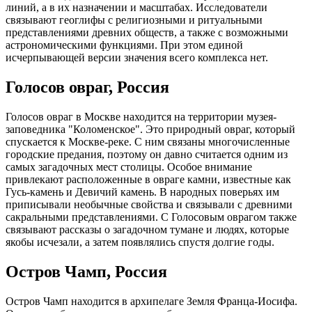
линий, а в их назначении и масштабах. Исследователи
связывают геоглифы с религиозными и ритуальными
представлениями древних обществ, а также с возможными
астрономическими функциями. При этом единой
исчерпывающей версии значения всего комплекса нет.
Голосов овраг, Россия
Голосов овраг в Москве находится на территории музея-
заповедника "Коломенское". Это природный овраг, который
спускается к Москве-реке. С ним связаны многочисленные
городские предания, поэтому он давно считается одним из
самых загадочных мест столицы. Особое внимание
привлекают расположенные в овраге камни, известные как
Гусь-камень и Девичий камень. В народных поверьях им
приписывали необычные свойства и связывали с древними
сакральными представлениями. С Голосовым оврагом также
связывают рассказы о загадочном тумане и людях, которые
якобы исчезали, а затем появлялись спустя долгие годы.
Остров Чамп, Россия
Остров Чамп находится в архипелаге Земля Франца-Иосифа.