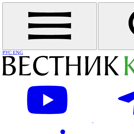
РУС
ENG