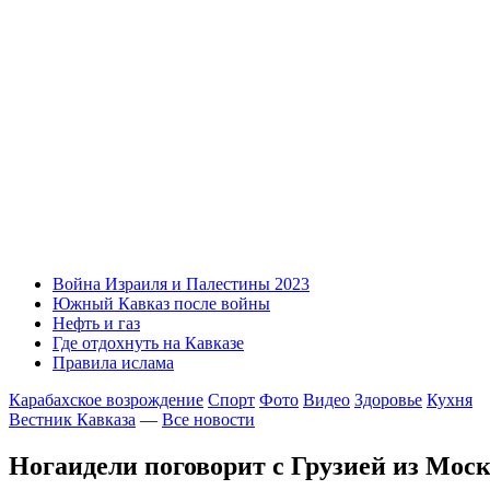
Война Израиля и Палестины 2023
Южный Кавказ после войны
Нефть и газ
Где отдохнуть на Кавказе
Правила ислама
Карабахское возрождение
Спорт
Фото
Видео
Здоровье
Кухня
Вестник Кавказа
—
Все новости
Ногаидели поговорит с Грузией из Моск