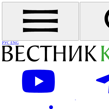
РУС
ENG