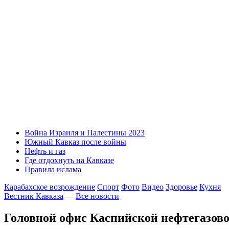
Война Израиля и Палестины 2023
Южный Кавказ после войны
Нефть и газ
Где отдохнуть на Кавказе
Правила ислама
Карабахское возрождение
Спорт
Фото
Видео
Здоровье
Кухня
Вестник Кавказа
—
Все новости
Головной офис Каспийской нефтегазово