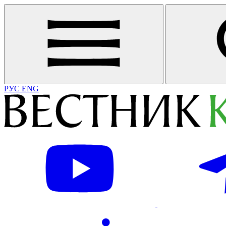
РУС
ENG