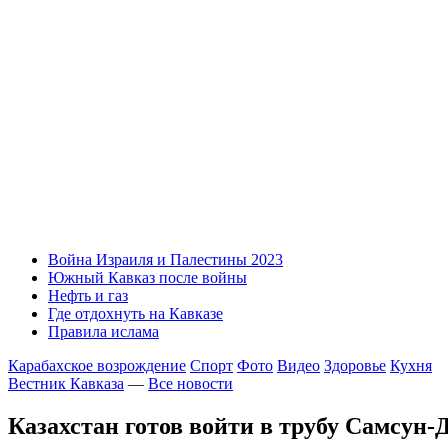
Война Израиля и Палестины 2023
Южный Кавказ после войны
Нефть и газ
Где отдохнуть на Кавказе
Правила ислама
Карабахское возрождение
Спорт
Фото
Видео
Здоровье
Кухня
Вестник Кавказа
—
Все новости
Казахстан готов войти в трубу Самсун