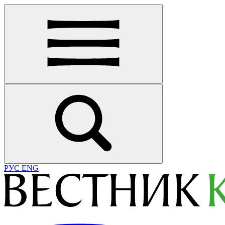
РУС
ENG