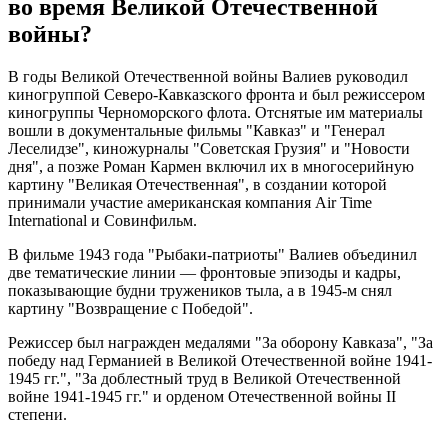
во время Великой Отечественной
войны?
В годы Великой Отечественной войны Валиев руководил
киногруппой Северо-Кавказского фронта и был режиссером
киногруппы Черноморского флота. Отснятые им материалы
вошли в документальные фильмы "Кавказ" и "Генерал
Леселидзе", киножурналы "Советская Грузия" и "Новости
дня", а позже Роман Кармен включил их в многосерийную
картину "Великая Отечественная", в создании которой
принимали участие американская компания Air Time
International и Совинфильм.
В фильме 1943 года "Рыбаки-патриоты" Валиев объединил
две тематические линии — фронтовые эпизоды и кадры,
показывающие будни тружеников тыла, а в 1945-м снял
картину "Возвращение с Победой".
Режиссер был награжден медалями "За оборону Кавказа", "За
победу над Германией в Великой Отечественной войне 1941-
1945 гг.", "За доблестный труд в Великой Отечественной
войне 1941-1945 гг." и орденом Отечественной войны II
степени.