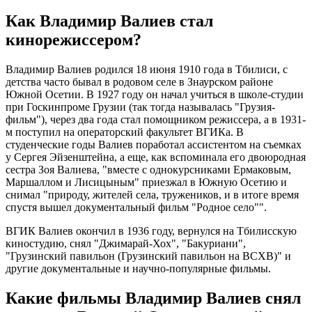
Как Владимир Валиев стал
кинорежиссером?
Владимир Валиев родился 18 июня 1910 года в Тбилиси, с
детства часто бывал в родовом селе в Знаурском районе
Южной Осетии. В 1927 году он начал учиться в школе-студии
при Госкинпроме Грузии (так тогда называлась "Грузия-
фильм"), через два года стал помощником режиссера, а в 1931-
м поступил на операторский факультет ВГИКа. В
студенческие годы Валиев поработал ассистентом на съемках
у Сергея Эйзенштейна, а еще, как вспоминала его двоюродная
сестра Зоя Валиева, "вместе с однокурсниками Ермаковым,
Маршаллом и Лисицыным" приезжал в Южную Осетию и
снимал "природу, жителей села, тружеников, и в итоге время
спустя вышел документальный фильм "Родное село"".
ВГИК Валиев окончил в 1936 году, вернулся на Тбилисскую
киностудию, снял "Джимарай-Хох", "Бакуриани",
"Грузинский павильон (Грузинский павильон на ВСХВ)" и
другие документальные и научно-популярные фильмы.
Какие фильмы Владимир Валиев снял