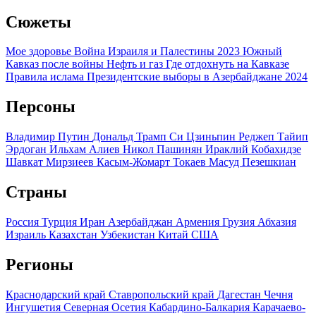
Сюжеты
Мое здоровье
Война Израиля и Палестины 2023
Южный
Кавказ после войны
Нефть и газ
Где отдохнуть на Кавказе
Правила ислама
Президентские выборы в Азербайджане 2024
Персоны
Владимир Путин
Дональд Трамп
Си Цзиньпин
Реджеп Тайип
Эрдоган
Ильхам Алиев
Никол Пашинян
Ираклий Кобахидзе
Шавкат Мирзиеев
Касым-Жомарт Токаев
Масуд Пезешкиан
Страны
Россия
Турция
Иран
Азербайджан
Армения
Грузия
Абхазия
Израиль
Казахстан
Узбекистан
Китай
США
Регионы
Краснодарский край
Ставропольский край
Дагестан
Чечня
Ингушетия
Северная Осетия
Кабардино-Балкария
Карачаево-