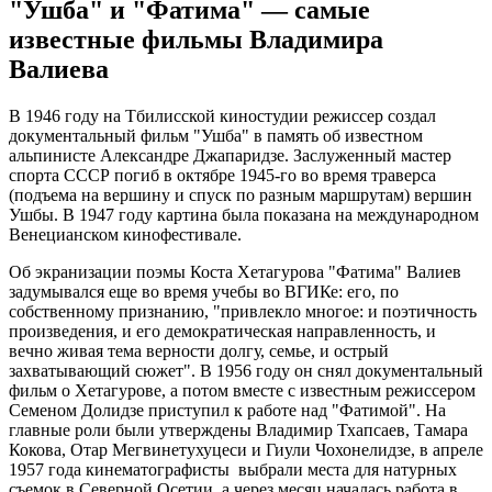
"Ушба" и "Фатима" — самые
известные фильмы Владимира
Валиева
В 1946 году на Тбилисской киностудии режиссер создал
документальный фильм "Ушба" в память об известном
альпинисте Александре Джапаридзе. Заслуженный мастер
спорта СССР погиб в октябре 1945-го во время траверса
(подъема на вершину и спуск по разным маршрутам) вершин
Ушбы. В 1947 году картина была показана на международном
Венецианском кинофестивале.
Об экранизации поэмы Коста Хетагурова "Фатима" Валиев
задумывался еще во время учебы во ВГИКе: его, по
собственному признанию, "привлекло многое: и поэтичность
произведения, и его демократическая направленность, и
вечно живая тема верности долгу, семье, и острый
захватывающий сюжет". В 1956 году он снял документальный
фильм о Хетагурове, а потом вместе с известным режиссером
Семеном Долидзе приступил к работе над "Фатимой". На
главные роли были утверждены Владимир Тхапсаев, Тамара
Кокова, Отар Мегвинетухуцеси и Гиули Чохонелидзе, в апреле
1957 года кинематографисты выбрали места для натурных
съемок в Северной Осетии, а через месяц началась работа в