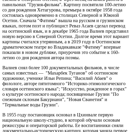
павильонах "Грузия-фильма". Картину посвятили 100-летию
со дня рождения Хетагурова, премьера в октябре 1958 года
состоялась одновременно в столицах Северной и Южной
Осетии. Сначала "Фатима" вышла на русском и грузинском
языках, потом поэт и публицист Реваз Асаев сделал перевод
на осетинский язык, и в декабре 1965 года Валиев представил
новую версию в Северной Осетии. Долгое время этот вариант
картины считался утерянным, а в 2019 году в Осетинском
драматическом театре во Владикавказе "Фатиму" впервые
показали в новом дубляже, приурочив это событие к 160-
летию со дня рождения автора поэмы.
Валиев снял более 100 документальных фильмов, в числе
самых известных — "Махарбек Туганов" об осетинском
художнике, ученике Ильи Репина; "Василий Абаев" о
филологе, авторе пятитомного "Историко-этимологического
словаря осетинского языка"; "Искусство, рожденное в горах"
о культуре осетинского народа; посвященные Грузии "По
снежным склонам Бакуриани", "Новая Сванетия" и
"Термальные воды Грузии".
В 1955 году постановщик основал в Цхинвале первую
национальную школу-студию, в которой обучали основам
режиссуры и операторской работы. Ее воспитанники сняли
документально-историческую картину, которая заняла первое