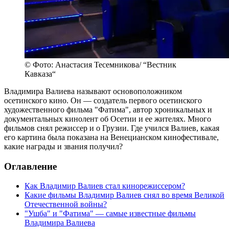
© Фото: Анастасия Тесемникова/ “Вестник
Кавказа“
Владимира Валиева называют основоположником
осетинского кино. Он — создатель первого осетинского
художественного фильма "Фатима", автор хроникальных и
документальных кинолент об Осетии и ее жителях. Много
фильмов снял режиссер и о Грузии. Где учился Валиев, какая
его картина была показана на Венецианском кинофестивале,
какие награды и звания получил?
Оглавление
Как Владимир Валиев стал кинорежиссером?
Какие фильмы Владимир Валиев снял во время Великой
Отечественной войны?
"Ушба" и "Фатима" — самые известные фильмы
Владимира Валиева