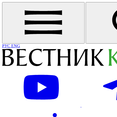
РУС
ENG