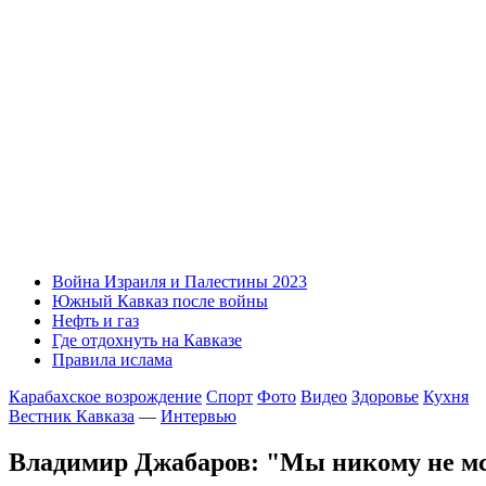
Война Израиля и Палестины 2023
Южный Кавказ после войны
Нефть и газ
Где отдохнуть на Кавказе
Правила ислама
Карабахское возрождение
Спорт
Фото
Видео
Здоровье
Кухня
Вестник Кавказа
—
Интервью
Владимир Джабаров: "Мы никому не мсти