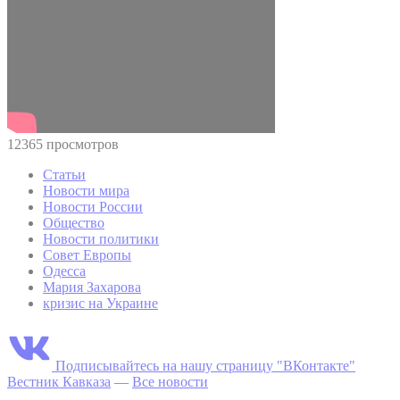
12365 просмотров
Статьи
Новости мира
Новости России
Общество
Новости политики
Совет Европы
Одесса
Мария Захарова
кризис на Украине
Подписывайтесь на нашу страницу "ВКонтакте"
Вестник Кавказа
—
Все новости