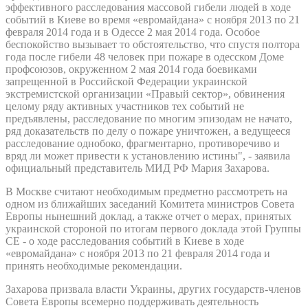
эффективного расследования массовой гибели людей в ходе
событий в Киеве во время «евромайдана» с ноября 2013 по 21
февраля 2014 года и в Одессе 2 мая 2014 года. Особое
беспокойство вызывает то обстоятельство, что спустя полтора
года после гибели 48 человек при пожаре в одесском Доме
профсоюзов, окруженном 2 мая 2014 года боевиками
запрещенной в Российской Федерации украинской
экстремистской организации «Правый сектор», обвинения
целому ряду активных участников тех событий не
предъявлены, расследование по многим эпизодам не начато,
ряд доказательств по делу о пожаре уничтожен, а ведущееся
расследование однобоко, фрагментарно, противоречиво и
вряд ли может привести к установлению истины", - заявила
официальный представитель МИД РФ Мария Захарова.
В Москве считают необходимым предметно рассмотреть на
одном из ближайших заседаний Комитета министров Совета
Европы нынешний доклад, а также отчет о мерах, принятых
украинской стороной по итогам первого доклада этой Группы
СЕ - о ходе расследования событий в Киеве в ходе
«евромайдана» с ноября 2013 по 21 февраля 2014 года и
принять необходимые рекомендации.
Захарова призвала власти Украины, других государств-членов
Совета Европы всемерно поддерживать деятельность