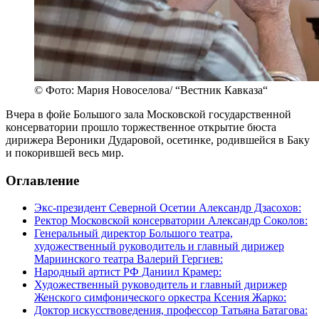
© Фото: Мария Новоселова/ “Вестник Кавказа“
Вчера в фойе Большого зала Московской государственной
консерватории прошло торжественное открытие бюста
дирижера Вероники Дударовой, осетинке, родившейся в Баку
и покорившей весь мир.
Оглавление
Экс-президент Северной Осетии Александр Дзасохов:
Ректор Московской консерватории Александр Соколов:
Генеральный директор Большого театра,
художественный руководитель и главный дирижер
Мариинского театра Валерий Гергиев:
Народный артист РФ Даниил Крамер:
Художественный руководитель и главный дирижер
Женского симфонического оркестра Ксения Жарко:
Доктор искусствоведения, профессор Татьяна Батагова: