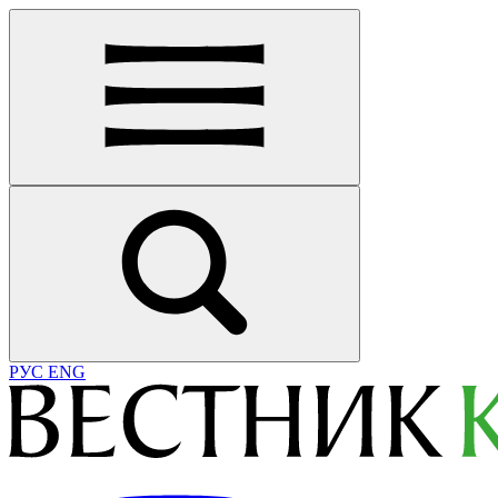
РУС
ENG