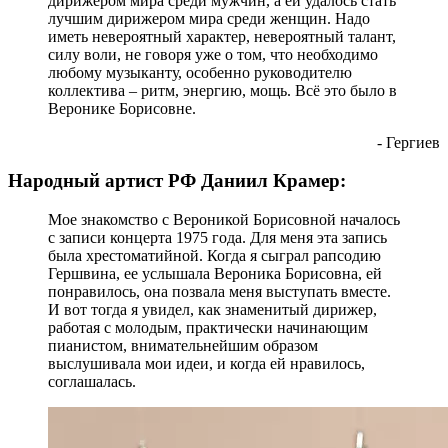
дирижером мира среди мужчин, а ей удалось стать
лучшим дирижером мира среди женщин. Надо
иметь невероятный характер, невероятный талант,
силу воли, не говоря уже о том, что необходимо
любому музыканту, особенно руководителю
коллектива – ритм, энергию, мощь. Всё это было в
Веронике Борисовне.
- Гергиев
Народный артист РФ Даниил Крамер:
Мое знакомство с Вероникой Борисовной началось
с записи концерта 1975 года. Для меня эта запись
была хрестоматийной. Когда я сыграл рапсодию
Гершвина, ее услышала Вероника Борисовна, ей
понравилось, она позвала меня выступать вместе.
И вот тогда я увидел, как знаменитый дирижер,
работая с молодым, практически начинающим
пианистом, внимательнейшим образом
выслушивала мои идеи, и когда ей нравилось,
соглашалась.