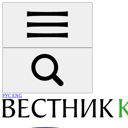
РУС
ENG