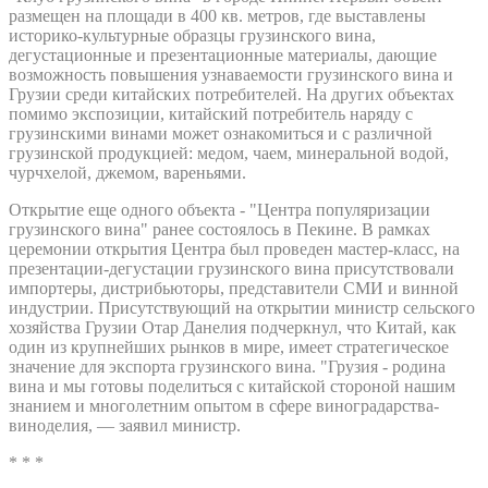
размещен на площади в 400 кв. метров, где выставлены
историко-культурные образцы грузинского вина,
дегустационные и презентационные материалы, дающие
возможность повышения узнаваемости грузинского вина и
Грузии среди китайских потребителей. На других объектах
помимо экспозиции, китайский потребитель наряду с
грузинскими винами может ознакомиться и с различной
грузинской продукцией: медом, чаем, минеральной водой,
чурчхелой, джемом, вареньями.
Открытие еще одного объекта - "Центра популяризации
грузинского вина" ранее состоялось в Пекине. В рамках
церемонии открытия Центра был проведен мастер-класс, на
презентации-дегустации грузинского вина присутствовали
импортеры, дистрибьюторы, представители СМИ и винной
индустрии. Присутствующий на открытии министр сельского
хозяйства Грузии Отар Данелия подчеркнул, что Китай, как
один из крупнейших рынков в мире, имеет стратегическое
значение для экспорта грузинского вина. "Грузия - родина
вина и мы готовы поделиться с китайской стороной нашим
знанием и многолетним опытом в сфере виноградарства-
виноделия, — заявил министр.
* * *