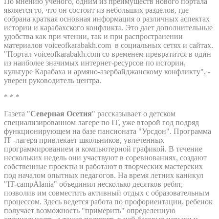
По мнению ученого, одним из преимуществ нового портала
является то, что он состоит из небольших разделов, где
собрана краткая основная информация о различных аспектах
истории и карабахского конфликта. Это дает дополнительные
удобства как при чтении, так и при распространении
материалов voiceofkarabakh.com в социальных сетях и сайтах.
"Портал voiceofkarabakh.com со временем превратится в один
из наиболее значимых интернет-ресурсов по истории,
культуре Карабаха и армяно-азербайджанскому конфликту", -
уверен руководитель центра.
* * *
Газета "
Северная Осетия
" рассказывает о детском
специализированном лагере по IT, уже второй год подряд
функционирующем на базе пансионата "Урсдон". Программа
IT -лагеря привлекает школьников, увлеченных
программированием и компьютерной графикой. В течение
нескольких недель они участвуют в соревнованиях, создают
собственные проекты и работают в творческих мастерских
под началом опытных педагогов. На время летних каникул
"IT-campAlania" объединил несколько десятков ребят,
позволив им совместить активный отдых с образовательным
процессом. Здесь ведется работа по профориентации, ребенок
получает возможность "примерить" определенную