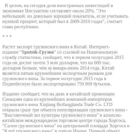
В целом, на сегодня доля иностранных инвестиций в
экономике Ингушетии составляет около 20%. "Это
небольшой, но довольно хороший показатель, если учитывать
нулевой процент, который был в 2009-2010 годах", считает
глава республики.
* * *
Растет экспорт грузинского вина в Китай. Интернет-
издание "
Sputnik-Грузия
" со ссылкой на Национальную
службу статистики, сообщает, что в первом полугодии 2015
года он достиг почти 3 млн долларов, что на 600 тыс.
долларов больше, чем за январь-июнь 2014 года. Китай
является пятым крупнейшим экспортным рынком для
грузинского вина. За первое полугодие 2015 года в
Поднебесную было экспортировано 759 969 бутылок.
Издание сообщает, что на днях в китайской провинции
Синьцзян одна из крупнейших компаний-импортеров
грузинского вина Xinjiang Beifangjianda Trade Co. LTD
открыла сразу три объекта популяризации грузинского вина -
"Выставочный зал культуры грузинского вина" в казахско-
китайском международном торговом центре города Хоргоса,
"Салон грузинского вина" на центральной площади Хоргоса и
"Клуб грузинского вина" в городе Инине. Первый объект