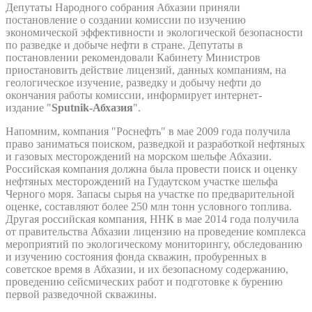
Депутаты Народного собрания Абхазии приняли
постановление о создании комиссии по изучению
экономической эффективности и экологической безопасности
по разведке и добыче нефти в стране. Депутаты в
постановлении рекомендовали Кабинету Министров
приостановить действие лицензий, данных компаниям, на
геологическое изучение, разведку и добычу нефти до
окончания работы комиссии, информирует интернет-
издание "
Sputnik-Абхазия
".
Напомним, компания "Роснефть" в мае 2009 года получила
право заниматься поиском, разведкой и разработкой нефтяных
и газовых месторождений на морском шельфе Абхазии.
Российская компания должна была провести поиск и оценку
нефтяных месторождений на Гудаутском участке шельфа
Черного моря. Запасы сырья на участке по предварительной
оценке, составляют более 250 млн тонн условного топлива.
Другая российская компания, ННК в мае 2014 года получила
от правительства Абхазии лицензию на проведение комплекса
мероприятий по экологическому мониторингу, обследованию
и изучению состояния фонда скважин, пробуренных в
советское время в Абхазии, и их безопасному содержанию,
проведению сейсмических работ и подготовке к бурению
первой разведочной скважины.