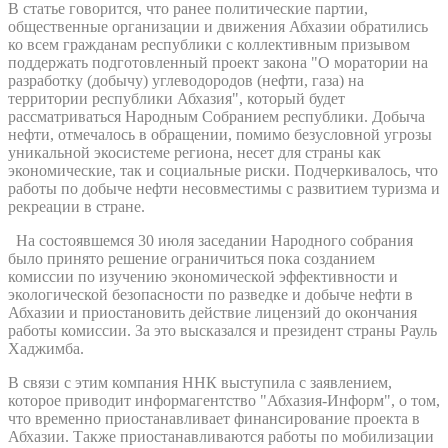
В статье говорится, что ранее политические партии,
общественные организации и движения Абхазии обратились
ко всем гражданам республики с коллективным призывом
поддержать подготовленный проект закона "О моратории на
разработку (добычу) углеводородов (нефти, газа) на
территории республики Абхазия", который будет
рассматриваться Народным Собранием республики. Добыча
нефти, отмечалось в обращении, помимо безусловной угрозы
уникальной экосистеме региона, несет для страны как
экономические, так и социальные риски. Подчеркивалось, что
работы по добыче нефти несовместимы с развитием туризма и
рекреации в стране.
На состоявшемся 30 июля заседании Народного собрания
было принято решение ограничиться пока созданием
комиссии по изучению экономической эффективности и
экологической безопасности по разведке и добыче нефти в
Абхазии и приостановить действие лицензий до окончания
работы комиссии. За это высказался и президент страны Рауль
Хаджимба.
В связи с этим компания ННК выступила с заявлением,
которое приводит информагентство "Абхазия-Информ", о том,
что временно приостанавливает финансирование проекта в
Абхазии. Также приостанавливаются работы по мобилизации