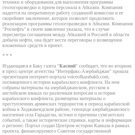
техники и оборудования для выполнения программы
геологоразведки и прием персонала в Абхазии. Компания
надеется на оперативную работу созданной комиссии и ее
скорейшее заключение, которое позволит продолжить
реализацию программы геологоразведки в Абхазии. Компания
"Роснефть" в своем заявлении указала, что в случае
пересмотра соглашения между Абхазией и Россией в области
добычи нефти, она будет вести переговоры о возмещении
вложенных средств в проект.
* * *
Издающаяся в Баку газета "
Каспий
" сообщает, что во вторник
в пресс-центре агентства "Интерфакс-Азербайджан" прошла
презентация интернет-портала voiceofkarabakh.com,
посвященного истории карабахского конфликта. На нем
собраны материалы на азербайджанском, русском и
английском языках по различным вопросам и истории
карабахского конфликта, размещены материалы о
преступлениях армянских террористов в период карабахской
войны в Ходжавендском районе, геноциде азербайджанского
населения села Гарадаглы, истоки и причины сумгаитских
событий, а также исторические справки, карты и информация
о регионе. Портал создан Центром истории Кавказа в рамках
проекта, финансируемого Советом государственной