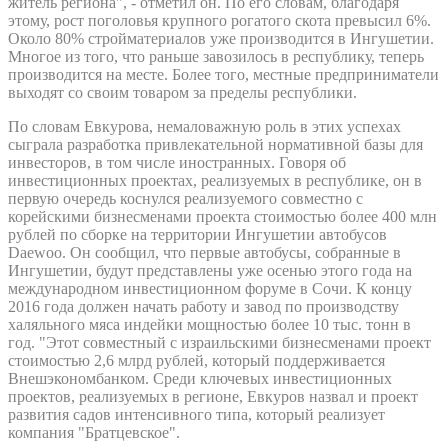
житель региона", - отметил он. По его словам, благодаря
этому, рост поголовья крупного рогатого скота превысил 6%.
Около 80% стройматериалов уже производится в Ингушетии.
Многое из того, что раньше завозилось в республику, теперь
производится на месте. Более того, местные предприниматели
выходят со своим товаром за пределы республики.
По словам Евкурова, немаловажную роль в этих успехах
сыграла разработка привлекательной нормативной базы для
инвесторов, в том числе иностранных. Говоря об
инвестиционных проектах, реализуемых в республике, он в
первую очередь коснулся реализуемого совместно с
корейскими бизнесменами проекта стоимостью более 400 млн
рублей по сборке на территории Ингушетии автобусов
Daewoo. Он сообщил, что первые автобусы, собранные в
Ингушетии, будут представлены уже осенью этого года на
международном инвестиционном форуме в Сочи. К концу
2016 года должен начать работу и завод по производству
халяльного мяса индейки мощностью более 10 тыс. тонн в
год. "Этот совместный с израильскими бизнесменами проект
стоимостью 2,6 млрд рублей, который поддерживается
Внешэкономбанком. Среди ключевых инвестиционных
проектов, реализуемых в регионе, Евкуров назвал и проект
развития садов интенсивного типа, который реализует
компания "Братцевское".