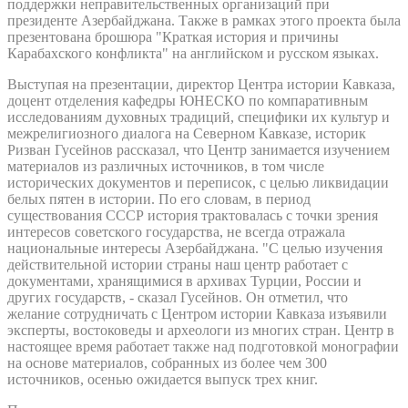
поддержки неправительственных организаций при
президенте Азербайджана. Также в рамках этого проекта была
презентована брошюра "Краткая история и причины
Карабахского конфликта" на английском и русском языках.
Выступая на презентации, директор Центра истории Кавказа,
доцент отделения кафедры ЮНЕСКО по компаративным
исследованиям духовных традиций, специфики их культур и
межрелигиозного диалога на Северном Кавказе, историк
Ризван Гусейнов рассказал, что Центр занимается изучением
материалов из различных источников, в том числе
исторических документов и переписок, с целью ликвидации
белых пятен в истории. По его словам, в период
существования СССР история трактовалась с точки зрения
интересов советского государства, не всегда отражала
национальные интересы Азербайджана. "С целью изучения
действительной истории страны наш центр работает с
документами, хранящимися в архивах Турции, России и
других государств, - сказал Гусейнов. Он отметил, что
желание сотрудничать с Центром истории Кавказа изъявили
эксперты, востоковеды и археологи из многих стран. Центр в
настоящее время работает также над подготовкой монографии
на основе материалов, собранных из более чем 300
источников, осенью ожидается выпуск трех книг.