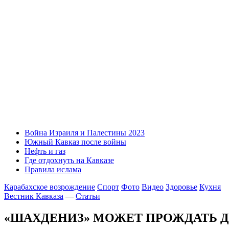
Война Израиля и Палестины 2023
Южный Кавказ после войны
Нефть и газ
Где отдохнуть на Кавказе
Правила ислама
Карабахское возрождение
Спорт
Фото
Видео
Здоровье
Кухня
Вестник Кавказа
—
Статьи
«ШАХДЕНИЗ» МОЖЕТ ПРОЖДАТЬ ДО