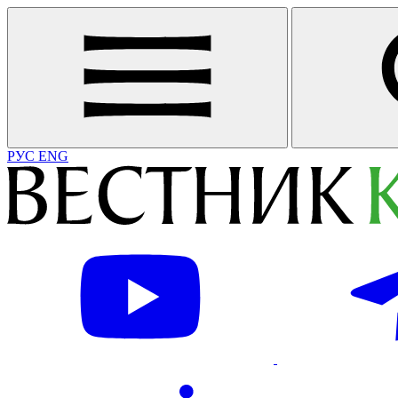
РУС
ENG