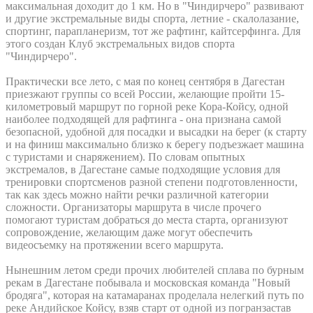
максимальная доходит до 1 км. Но в "Чиндирчеро" развивают
и другие экстремальные виды спорта, летние - скалолазание,
спортинг, парапланеризм, тот же рафтинг, кайтсерфинга. Для
этого создан Клуб экстремальных видов спорта
"Чиндирчеро".
Практически все лето, с мая по конец сентября в Дагестан
приезжают группы со всей России, желающие пройти 15-
километровый маршрут по горной реке Кора-Койсу, одной
наиболее подходящей для рафтинга - она признана самой
безопасной, удобной для посадки и высадки на берег (к старту
и на финиш максимально близко к берегу подъезжает машина
с туристами и снаряжением). По словам опытных
экстремалов, в Дагестане самые подходящие условия для
тренировки спортсменов разной степени подготовленности,
так как здесь можно найти речки различной категории
сложности. Организаторы маршрута в числе прочего
помогают туристам добраться до места старта, организуют
сопровождение, желающим даже могут обеспечить
видеосъемку на протяжении всего маршрута.
Нынешним летом среди прочих любителей сплава по бурным
рекам в Дагестане побывала и московская команда "Новый
бродяга", которая на катамаранах проделала нелегкий путь по
реке Андийское Койсу, взяв старт от одной из погранзастав