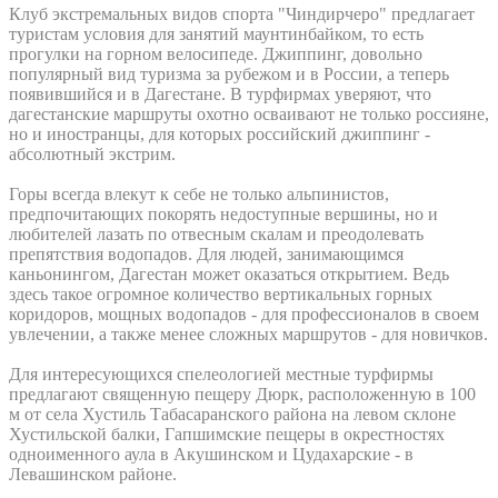
Клуб экстремальных видов спорта "Чиндирчеро" предлагает
туристам условия для занятий маунтинбайком, то есть
прогулки на горном велосипеде. Джиппинг, довольно
популярный вид туризма за рубежом и в России, а теперь
появившийся и в Дагестане. В турфирмах уверяют, что
дагестанские маршруты охотно осваивают не только россияне,
но и иностранцы, для которых российский джиппинг -
абсолютный экстрим.
Горы всегда влекут к себе не только альпинистов,
предпочитающих покорять недоступные вершины, но и
любителей лазать по отвесным скалам и преодолевать
препятствия водопадов. Для людей, занимающимся
каньонингом, Дагестан может оказаться открытием. Ведь
здесь такое огромное количество вертикальных горных
коридоров, мощных водопадов - для профессионалов в своем
увлечении, а также менее сложных маршрутов - для новичков.
Для интересующихся спелеологией местные турфирмы
предлагают священную пещеру Дюрк, расположенную в 100
м от села Хустиль Табасаранского района на левом склоне
Хустильской балки, Гапшимские пещеры в окрестностях
одноименного аула в Акушинском и Цудахарские - в
Левашинском районе.