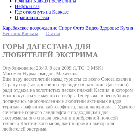
Южный Кавказ после войны
Нефть и газ
Где отдохнуть на Кавказе
Правила ислама
Карабахское возрождение
Спорт
Фото
Видео
Здоровье
Кухня
Вестник Кавказа
—
Статьи
ГОРЫ ДАГЕСТАНА ДЛЯ
ЛЮБИТЕЛЕЙ ЭКСТРИМА
Опубликовано: 23:49, 8 сен 2009 (UTC+3 MSK)
Магомед Нурмагомедов, Махачкала
Еще пару десятилетий назад туристы со всего Союза ехали в
Страну гор (так дословно переводится название Дагестана)
ради отдыха на золотистых песках пляжей Каспия, в котором
можно купаться с мая по сентябрь. Теперь же, в республику
потянулись многочисленные любители активных видов
туризма - рафтинга, кайтсерфинга, парапланеризма… Удачное
сочетание горного ландшафта с подходящими для
экстремального сплава реками и прибрежной полосой
теплого Каспийского моря, дает широкий выбор для
любителей экстрима.