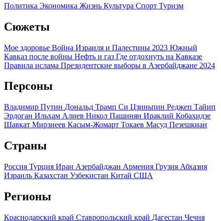
Политика
Экономика
Жизнь
Культура
Спорт
Туризм
Сюжеты
Мое здоровье
Война Израиля и Палестины 2023
Южный
Кавказ после войны
Нефть и газ
Где отдохнуть на Кавказе
Правила ислама
Президентские выборы в Азербайджане 2024
Персоны
Владимир Путин
Дональд Трамп
Си Цзиньпин
Реджеп Тайип
Эрдоган
Ильхам Алиев
Никол Пашинян
Ираклий Кобахидзе
Шавкат Мирзиеев
Касым-Жомарт Токаев
Масуд Пезешкиан
Страны
Россия
Турция
Иран
Азербайджан
Армения
Грузия
Абхазия
Израиль
Казахстан
Узбекистан
Китай
США
Регионы
Краснодарский край
Ставропольский край
Дагестан
Чечня