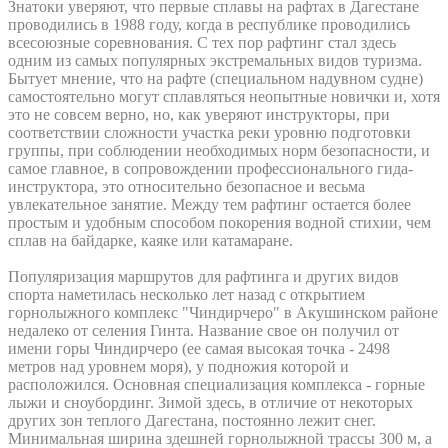
Знатоки уверяют, что первые сплавы на рафтах в Дагестане
проводились в 1988 году, когда в республике проводились
всесоюзные соревнования. С тех пор рафтинг стал здесь
одним из самых популярных экстремальных видов туризма.
Бытует мнение, что на рафте (специальном надувном судне)
самостоятельно могут сплавляться неопытные новички и, хотя
это не совсем верно, но, как уверяют инструкторы, при
соответствии сложности участка реки уровню подготовки
группы, при соблюдении необходимых норм безопасности, и
самое главное, в сопровождении профессионального гида-
инструктора, это относительно безопасное и весьма
увлекательное занятие. Между тем рафтинг остается более
простым и удобным способом покорения водной стихии, чем
сплав на байдарке, каяке или катамаране.
Популяризация маршрутов для рафтинга и других видов
спорта наметилась несколько лет назад с открытием
горнолыжного комплекс "Чиндирчеро" в Акушинском районе
недалеко от селения Гинта. Название свое он получил от
имени горы Чиндирчеро (ее самая высокая точка - 2498
метров над уровнем моря), у подножия которой и
расположился. Основная специализация комплекса - горные
лыжи и сноубординг. Зимой здесь, в отличие от некоторых
других зон теплого Дагестана, постоянно лежит снег.
Минимальная ширина здешней горнолыжной трассы 300 м, а