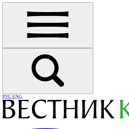
РУС
ENG