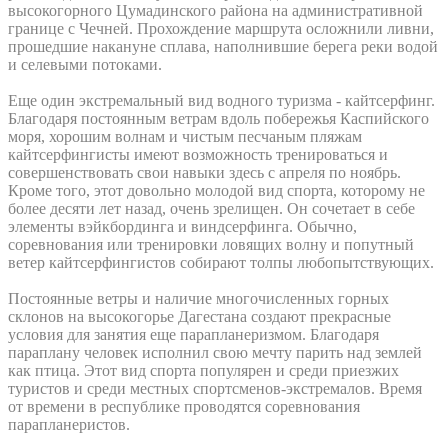
высокогорного Цумадинского района на административной
границе с Чечней. Прохождение маршрута осложнили ливни,
прошедшие накануне сплава, наполнившие берега реки водой
и селевыми потоками.
Еще один экстремальный вид водного туризма - кайтсерфинг.
Благодаря постоянным ветрам вдоль побережья Каспийского
моря, хорошим волнам и чистым песчаным пляжам
кайтсерфингисты имеют возможность тренироваться и
совершенствовать свои навыки здесь с апреля по ноябрь.
Кроме того, этот довольно молодой вид спорта, которому не
более десяти лет назад, очень зрелищен. Он сочетает в себе
элементы вэйкбординга и виндсерфинга. Обычно,
соревнования или тренировки ловящих волну и попутный
ветер кайтсерфингистов собирают толпы любопытствующих.
Постоянные ветры и наличие многочисленных горных
склонов на высокогорье Дагестана создают прекрасные
условия для занятия еще парапланеризмом. Благодаря
параплану человек исполнил свою мечту парить над землей
как птица. Этот вид спорта популярен и среди приезжих
туристов и среди местных спортсменов-экстремалов. Время
от времени в республике проводятся соревнования
парапланеристов.